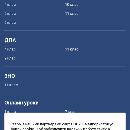
4 клас
10 клас
5 клас
11 клас
6 клас
ДПА
4 клас
11 клас
9 клас
ЗНО
11 клас
Онлайн уроки
1 клас
7 клас
2 клас
8 клас
Разом з нашими партнерами сайт OBOZ.UA використовує
файли cookie, щоб забезпечити належну роботу сайту, а
3 клас
9 клас