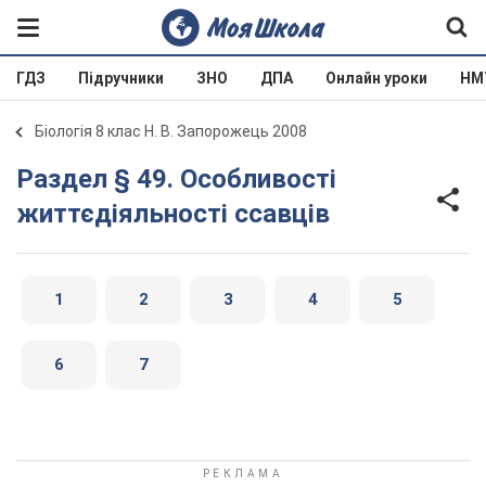
ГДЗ
Підручники
ЗНО
ДПА
Онлайн уроки
НМ
Біологія 8 клас Н. В. Запорожець 2008
Раздел § 49. Особливості
життєдіяльності ссавців
1
2
3
4
5
6
7