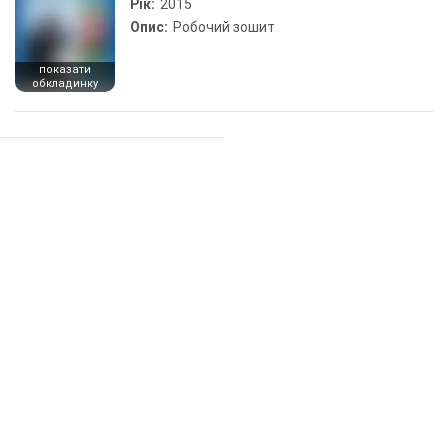
Рік:
2015
Опис:
Робочий зошит
показати
обкладинку