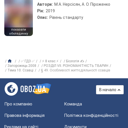
Автори:
М.А. Нерсісян, А. О. Піроженко
Рік:
2019
Опис:
Рівень стандарту
показати
обкладинку
✅ ГДЗ ✅
⚡ 8 клас ⚡
Біологія ✍
Запорожець 2008
РОЗДІЛ VII. РІЗНОМАНІТНІСТЬ ТВАРИН
Тема 10. Ссавці
§ 49. Особливості життєдіяльності ссавців
В начало
Про компанію
Команда
Правова інформація
Політика конфіденційності
Реклама на сайті
Документи