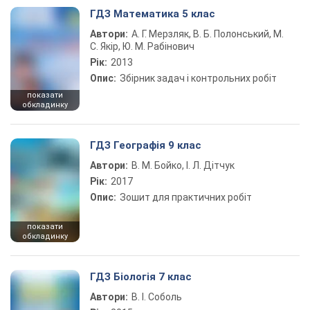
ГДЗ Математика 5 клас
Автори:
А. Г. Мерзляк, В. Б. Полонський, М.
С. Якір, Ю. М. Рабінович
Рік:
2013
Опис:
Збірник задач і контрольних робіт
показати
обкладинку
ГДЗ Географія 9 клас
Автори:
В. М. Бойко, І. Л. Дітчук
Рік:
2017
Опис:
Зошит для практичних робіт
показати
обкладинку
ГДЗ Біологія 7 клас
Автори:
В. І. Соболь