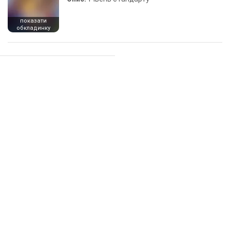
показати
обкладинку