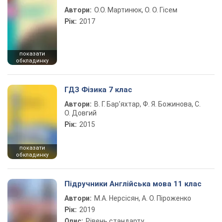
Автори:
О.О. Мартинюк, О. О. Гісем
Рік:
2017
показати
обкладинку
ГДЗ Фізика 7 клас
Автори:
В. Г. Бар’яхтар, Ф. Я. Божинова, С.
О. Довгий
Рік:
2015
показати
обкладинку
Підручники Англійська мова 11 клас
Автори:
М.А. Нерсісян, А. О. Піроженко
Рік:
2019
Опис:
Рівень стандарту