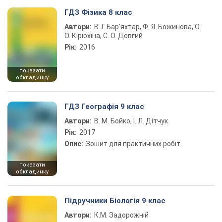
ГДЗ Фізика 8 клас
Автори:
В. Г. Бар’яхтар, Ф. Я. Божинова, О.
О. Кірюхіна, С. О. Довгий
Рік:
2016
показати
обкладинку
ГДЗ Географія 9 клас
Автори:
В. М. Бойко, І. Л. Дітчук
Рік:
2017
Опис:
Зошит для практичних робіт
показати
обкладинку
Підручники Біологія 9 клас
Автори:
К.М. Задорожній