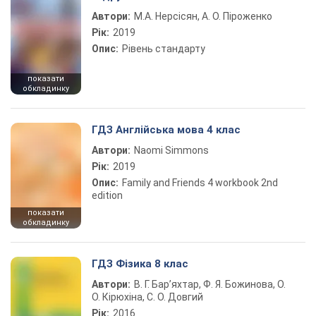
Автори:
М.А. Нерсісян, А. О. Піроженко
Рік:
2019
Опис:
Рівень стандарту
показати
обкладинку
ГДЗ Англійська мова 4 клас
Автори:
Naomi Simmons
Рік:
2019
Опис:
Family and Friends 4 workbook 2nd
edition
показати
обкладинку
ГДЗ Фізика 8 клас
Автори:
В. Г. Бар’яхтар, Ф. Я. Божинова, О.
О. Кірюхіна, С. О. Довгий
Рік:
2016