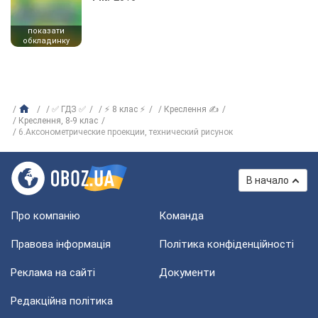
показати
обкладинку
✅ ГДЗ ✅
⚡ 8 клас ⚡
Креслення ✍
Креслення, 8-9 клас
6.Аксонометрические проекции, технический рисунок
В начало
Про компанію
Команда
Правова інформація
Політика конфіденційності
Реклама на сайті
Документи
Редакційна політика