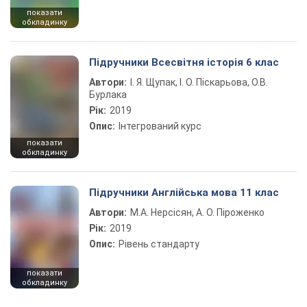
показати
обкладинку
Підручники Всесвітня історія 6 клас
Автори:
І. Я. Щупак, І. О. Піскарьова, О.В.
Бурлака
Рік:
2019
Опис:
Інтегрований курс
показати
обкладинку
Підручники Англійська мова 11 клас
Автори:
М.А. Нерсісян, А. О. Піроженко
Рік:
2019
Опис:
Рівень стандарту
показати
обкладинку