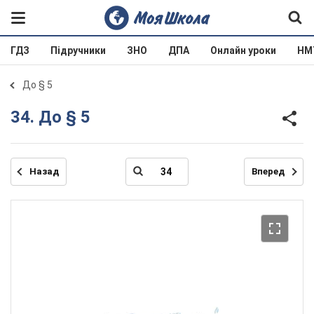
ГДЗ
Підручники
ЗНО
ДПА
Онлайн уроки
НМ
До § 5
34. До § 5
Назад
Вперед