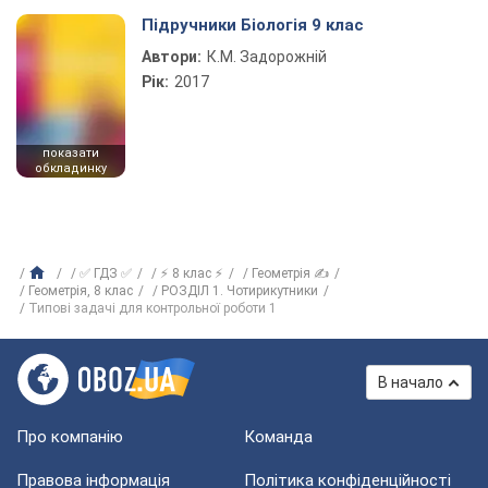
Підручники Біологія 9 клас
Автори:
К.М. Задорожній
Рік:
2017
показати
обкладинку
✅ ГДЗ ✅
⚡ 8 клас ⚡
Геометрія ✍
Геометрiя, 8 клас
РОЗДІЛ 1. Чотирикутники
Типові задачі для контрольної роботи 1
В начало
Про компанію
Команда
Правова інформація
Політика конфіденційності