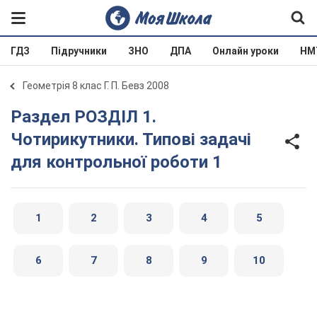
ГДЗ
Підручники
ЗНО
ДПА
Онлайн уроки
НМ
Геометрія 8 клас Г. П. Бевз 2008
Раздел РОЗДІЛ 1.
Чотирикутники. Типові задачі
для контрольної роботи 1
1
2
3
4
5
6
7
8
9
10