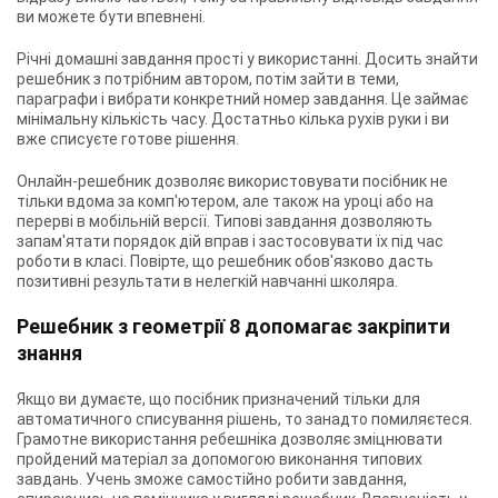
ви можете бути впевнені.
Річні домашні завдання прості у використанні. Досить знайти
решебник з потрібним автором, потім зайти в теми,
параграфи і вибрати конкретний номер завдання. Це займає
мінімальну кількість часу. Достатньо кілька рухів руки і ви
вже списуєте готове рішення.
Онлайн-решебник дозволяє використовувати посібник не
тільки вдома за комп'ютером, але також на уроці або на
перерві в мобільній версії. Типові завдання дозволяють
запам'ятати порядок дій вправ і застосовувати їх під час
роботи в класі. Повірте, що решебник обов'язково дасть
позитивні результати в нелегкій навчанні школяра.
Решебник з геометрії 8 допомагає закріпити
знання
Якщо ви думаєте, що посібник призначений тільки для
автоматичного списування рішень, то занадто помиляєтеся.
Грамотне використання ребешніка дозволяє зміцнювати
пройдений матеріал за допомогою виконання типових
завдань. Учень зможе самостійно робити завдання,