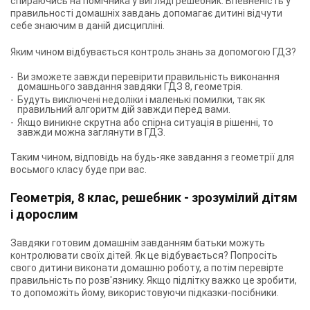
спираючись на помічника у вигляді решебник. Впевненість у
правильності домашніх завдань допомагає дитині відчути
себе знаючим в даній дисципліні.
Яким чином відбувається контроль знань за допомогою ГДЗ?
Ви зможете завжди перевірити правильність виконання
домашнього завдання завдяки ГДЗ 8, геометрія.
Будуть виключені недоліки і маленькі помилки, так як
правильний алгоритм дій завжди перед вами.
Якщо виникне скрутна або спірна ситуація в рішенні, то
завжди можна заглянути в ГДЗ.
Таким чином, відповідь на будь-яке завдання з геометрії для
восьмого класу буде при вас.
Геометрія, 8 клас, решебник - зрозумілий дітям
і дорослим
Завдяки готовим домашнім завданням батьки можуть
контролювати своїх дітей. Як це відбувається? Попросіть
свого дитини виконати домашню роботу, а потім перевірте
правильність по розв'язнику. Якщо підлітку важко це зробити,
то допоможіть йому, використовуючи підказки-посібники.