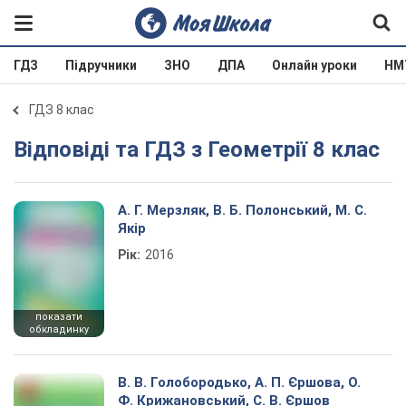
ГДЗ
Підручники
ЗНО
ДПА
Онлайн уроки
НМ
ГДЗ 8 клас
Відповіді та ГДЗ з Геометрії 8 клас
А. Г. Мерзляк, В. Б. Полонський, М. С.
Якір
Рік:
2016
показати
обкладинку
В. В. Голобородько, А. П. Єршова, О.
Ф. Крижановський, С. В. Єршов