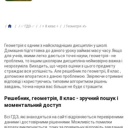
✅ ГДЗ ✅
⚡ 8 клас ⚡
Геометрія ✍
Геометрія є одним з найскладніших дисциплін у школі.
Домашня підготовка до даного уроку займає масу часу. Якщо
для учнів, якими легко даються точні науки, геометрія - не
проблема, то іншим школярам дисципліна неймовірно важка і
незрозуміла. Виходить, що через оцінки з цього предмету
страждає вся успішність. Але
решебник по геометрії, 8 клас
,
допоможе впоратися з даною проблемою. Звіряючи отримані
відповіді і користуючись типовим алгоритмом рішень
завдань, точна наука вас більше не буде страшити.
Решебник, геометрія, 8 клас - зручний пошук і
моментальний доступ
Всі ГДЗ, які знаходяться на сайті відрізняються перевіреними
даними і достовірними рішеннями. Можливість помилки
відразу виключається, тому за правильну відповідь завдання