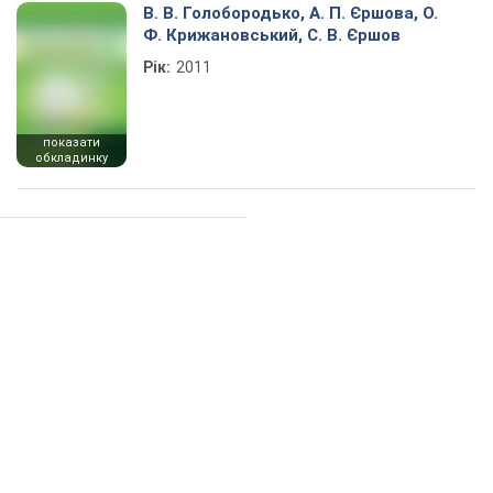
В. В. Голобородько, А. П. Єршова, О.
Ф. Крижановський, С. В. Єршов
Рік:
2011
показати
обкладинку