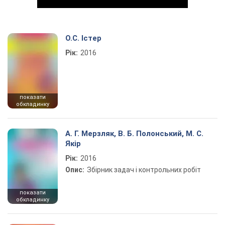
О.С. Істер
Рік:
2016
Play Video
показати
обкладинку
А. Г. Мерзляк, В. Б. Полонський, М. С.
Якір
Рік:
2016
Опис:
Збірник задач і контрольних робіт
показати
обкладинку