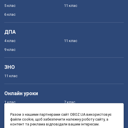
5 клас
11 клас
6 клас
ДПА
4 клас
11 клас
9 клас
ЗНО
11 клас
Онлайн уроки
1 клас
7 клас
2 клас
8 клас
Разом з нашими партнерами сайт OBOZ.UA використовує
файли cookie, щоб забезпечити належну роботу сайту, а
3 клас
9 клас
контент та реклама відповідали вашим інтересам.