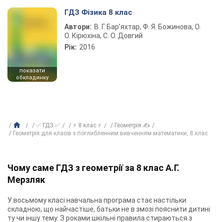
ГДЗ Фізика 8 клас
Автори:
В. Г. Бар’яхтар, Ф. Я. Божинова, О.
О. Кірюхіна, С. О. Довгий
Рік:
2016
показати
обкладинку
✅ ГДЗ ✅
⚡ 8 клас ⚡
Геометрія ✍
Геометрія для класів з поглибленним вивченням математики, 8 клас
Чому саме ГДЗ з геометрії за 8 клас А.Г.
Мерзляк
У восьмому класі навчальна програма стає настільки
складною, що найчастіше, батьки не в змозі пояснити дитині
ту чи іншу тему. З роками шкільні правила стираються з