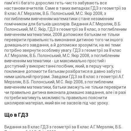
пам'яті і багато дорослих геть-чисто забувають все
настанови вчителів. Саме в таких випадках ГДЗ з геометрії за
8 клас А.Г. Мерзляк, В.Б. Полонський, М.С. Якір 2008, з
поглибленим вивченням математики стане незамінним
помічником для батьків школярів. Видання А.Г. Мерзляк, В.Б.
Полонський, М.С. Якір, ГДЗ з геометрії за 8 клас, з поглибленим
вивченням математики, 2008 допоможе батькам не тільки
перевірити правильність виконання дитиною того чи іншого
домашнього завдання, а й допоможе зрозуміти, на які теми
потрібно звернути особливу увагу. ГДЗ з геометрії за 8 клас
А.Г. Мерзляк, В.Б. Полонський, М.С. Якір 2008, з поглибленим
вивченням математики - це максимально простий і
доступний у використанні посібник, який, в першу чергу,
покликане допомогти батькам розібратися в давно забутої
ними шкільній програмі. Завдяки ГДЗ за 8 клас з геометрії А.Г.
Мерзляк, В.Б. Полонський, М.С. Якір 2008, з поглибленим
вивченням математики, батьки зможуть не тільки перевірити
чи правильно дитина виконала домашнє завдання, але і в разі
потреби матимуть можливість правильно пояснити
школяреві матеріал, який він не засвоїв під час уроку.
Що в ГДЗ
Видання за 8 клас ГДЗ з геометрії за 8 клас А.Г. Мерзляк, В.Б.