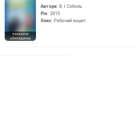
Автори:
В. І. Соболь
Рік:
2015
Опис:
Робочий зошит
показати
обкладинку