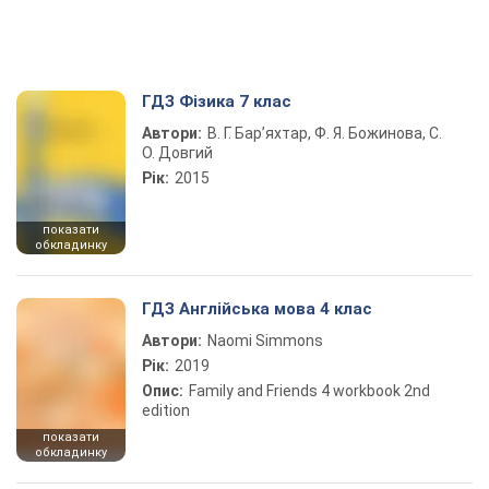
ГДЗ Фізика 7 клас
Автори:
В. Г. Бар’яхтар, Ф. Я. Божинова, С.
О. Довгий
Рік:
2015
показати
обкладинку
ГДЗ Англійська мова 4 клас
Автори:
Naomi Simmons
Рік:
2019
Опис:
Family and Friends 4 workbook 2nd
edition
показати
обкладинку