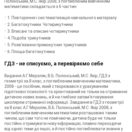
Полонський, М.С. Якір 2008, з поглибленим вивченням
математики складається з 6 частин:
1. Повторення і систематизація навчального матеріалу
2. Багатокутники. Чотирикутники
3. Вписані та описані чотирикутники
4. Подоба трикутників
5. Розв'язання прямокутних трикутників
6. Площа багатокутника
ГДЗ - не списуємо, а перевіряємо себе
Видання А.Г. Мерзляк, В.Б. Полонський, М.С. Якір, ГДЗ з
геометрії за 8 клас, з поглибленим вивченням математики,
2008 - це посібник, який створювався з урахуванням
підліткової психології та орієнтований не тільки на отримання
дитиною нових знань, а й на глибоке запам'ятовування
школярем отриманої інформації. Завдання в ГДЗ з геометрії
за 8 клас А.Г. Мерзляк, В.Б. Полонський, М.С. Якір 2008, з
поглибленим вивченням математики розташовані таким
чином, що сам того не помічаючи, дитина буде не тільки
постійно отримувати нову інформацію, плавно переходячи
від однієї теми до іншої, а й постійно поглиблювати знання у