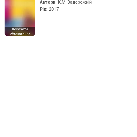
Автори:
К.М. Задорожній
Рік:
2017
показати
обкладинку