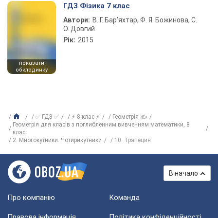
ГДЗ Фізика 7 клас
Автори:
В. Г. Бар’яхтар, Ф. Я. Божинова, С.
О. Довгий
Рік:
2015
показати
обкладинку
✅ ГДЗ ✅
⚡ 8 клас ⚡
Геометрія ✍
Геометрія для класів з поглибленним вивченням математики, 8
клас
2. Многокутники. Чотирикутники
10. Трапеция
В начало
Про компанію
Команда
Правова інформація
Політика конфіденційності