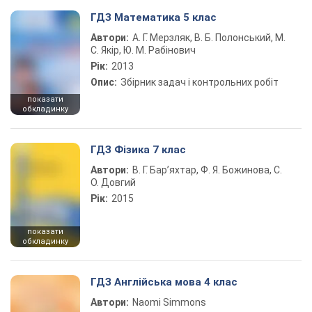
ГДЗ Математика 5 клас
Автори:
А. Г. Мерзляк, В. Б. Полонський, М.
С. Якір, Ю. М. Рабінович
Рік:
2013
Опис:
Збірник задач і контрольних робіт
показати
обкладинку
ГДЗ Фізика 7 клас
Автори:
В. Г. Бар’яхтар, Ф. Я. Божинова, С.
О. Довгий
Рік:
2015
показати
обкладинку
ГДЗ Англійська мова 4 клас
Автори:
Naomi Simmons