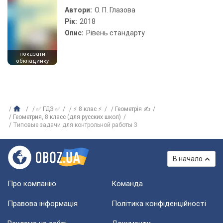
Автори:
О. П. Глазова
Рік:
2018
Опис:
Рівень стандарту
показати
обкладинку
✅ ГДЗ ✅
⚡ 8 клас ⚡
Геометрія ✍
Геометрия, 8 класс (для русских школ)
Типовые задачи для контрольной работы 3
В начало
Про компанію
Команда
Правова інформація
Політика конфіденційності