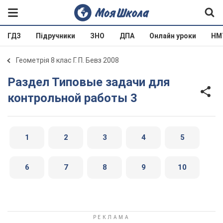
ГДЗ
Підручники
ЗНО
ДПА
Онлайн уроки
НМ
Геометрія 8 клас Г. П. Бевз 2008
Раздел Типовые задачи для
контрольной работы 3
1
2
3
4
5
6
7
8
9
10