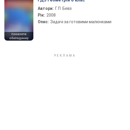
ГДЗ Геометрія 8 клас
Автори:
Г. П. Бевз
Рік:
2008
Опис:
Задачі за готовими малюнками
показати
обкладинку