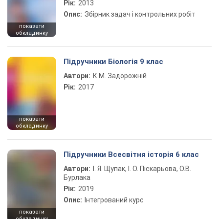
Рік:
2013
Опис:
Збірник задач і контрольних робіт
показати
обкладинку
Підручники Біологія 9 клас
Автори:
К.М. Задорожній
Рік:
2017
показати
обкладинку
Підручники Всесвітня історія 6 клас
Автори:
І. Я. Щупак, І. О. Піскарьова, О.В.
Бурлака
Рік:
2019
Опис:
Інтегрований курс
показати
обкладинку