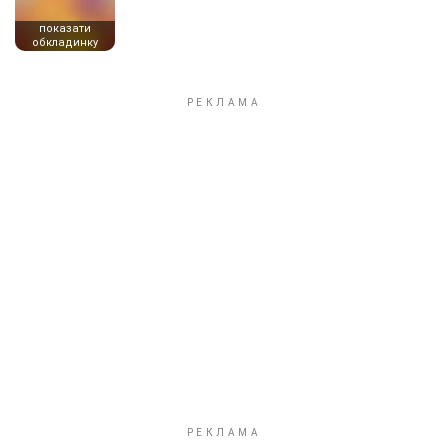
показати
обкладинку