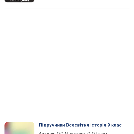
Підручники Всесвітня історія 9 клас
Автори:
О.О. Мартинюк, О. О. Гісем