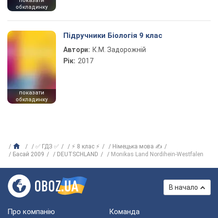
показати
обкладинку
Підручники Біологія 9 клас
Автори:
К.М. Задорожній
Рік:
2017
показати
обкладинку
✅ ГДЗ ✅
⚡ 8 клас ⚡
Німецька мова ✍
Басай 2009
DEUTSCHLAND
Monikas Land Nordihein-Westfalen
В начало
Про компанію
Команда