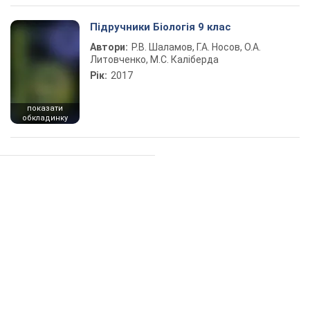
Підручники Біологія 9 клас
Автори:
Р.В. Шаламов, Г.А. Носов, О.А.
Литовченко, М.С. Каліберда
Рік:
2017
показати
обкладинку