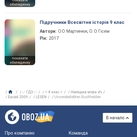
показати
обкладинку
Підручники Всесвітня історія 9 клас
Автори:
О.О. Мартинюк, О. О. Гісем
Рік:
2017
показати
обкладинку
✅ ГДЗ ✅
⚡ 8 клас ⚡
Німецька мова ✍
Басай 2009
LESEN
Unserebeliebten Buchhelden
В начало
Про компанію
Команда