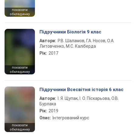
показати
обкладинку
Підручники Біологія 9 клас
Автори:
Р.В. Шаламов, Г.А. Носов, О.А.
Литовченко, М.С. Каліберда
Рік:
2017
показати
обкладинку
Підручники Всесвітня історія 6 клас
Автори:
І. Я. Щупак, І. О. Піскарьова, О.В.
Бурлака
Рік:
2019
Опис:
Інтегрований курс
показати
обкладинку