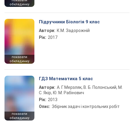
показати
обкладинку
Підручники Біологія 9 клас
Автори:
К.М. Задорожній
Рік:
2017
показати
обкладинку
ГДЗ Математика 5 клас
Автори:
А. Г. Мерзляк, В. Б. Полонський, М.
С. Якір, Ю. М. Рабінович
Рік:
2013
Опис:
Збірник задач і контрольних робіт
показати
обкладинку