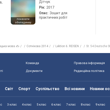
Дітчук
в,
Рік:
2017
Опис:
Зошит для
практичних робіт
показати
обкладинку
ецька мова ✍
Сотнікова 2014
Lektion 6. REISEN
St. 54.Deutsche S
Команда
Правова інформація
ті
Документи
Редакційна політика
Світ
Спорт
Суспільство
Всі новини
Новини ос
ас
3 клас
4 клас
5 клас
6 клас
7 клас
8 клас
9 клас