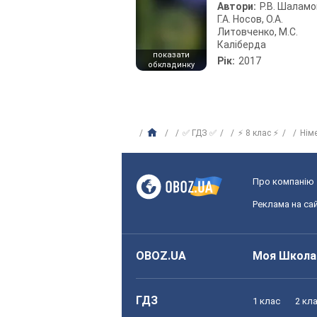
Автори:
Р.В. Шаламо
Г.А. Носов, О.А.
Литовченко, М.С.
Каліберда
показати
Рік:
2017
обкладинку
✅ ГДЗ ✅
⚡ 8 клас ⚡
Нім
Про компанію
Реклама на сай
OBOZ.UA
Моя Школа
ГДЗ
1 клас
2 кл