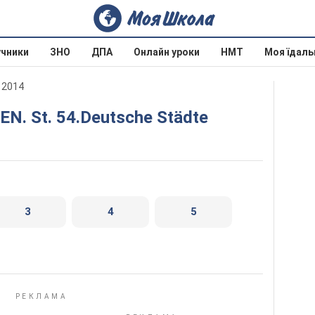
учники
ЗНО
ДПА
Онлайн уроки
НМТ
Моя їдаль
а 2014
SEN. St. 54.Deutsche Städte
3
4
5