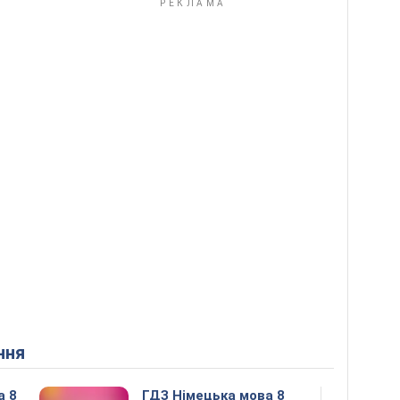
ння
а 8
ГДЗ Німецька мова 8