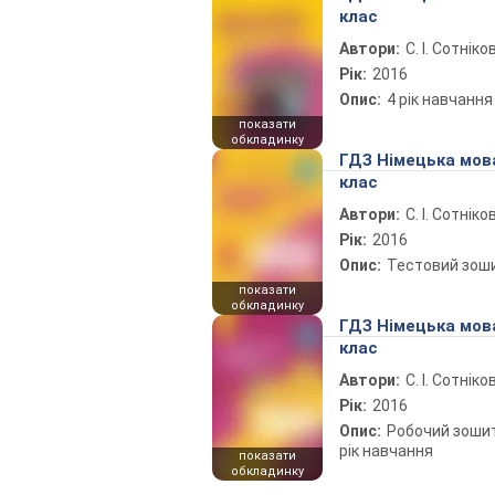
клас
Автори:
С. І. Сотніко
Рік:
2016
Опис:
4 рік навчання
показати
обкладинку
ГДЗ Німецька мов
клас
Автори:
С. І. Сотніко
Рік:
2016
Опис:
Тестовий зош
показати
обкладинку
ГДЗ Німецька мов
клас
Автори:
С. І. Сотніко
Рік:
2016
Опис:
Робочий зошит 
рік навчання
показати
обкладинку