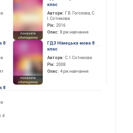
клас
ва
Автори:
Г. В. Гоголєва, С.
І. Сотнікова
Рік:
2016
Опис:
8 рік навчання
показати
обкладинку
а 8
ГДЗ Німецька мова 8
клас
ва
Автори:
С. І. Сотнікова
Рік:
2008
ит
Опис:
4 рік навчання
показати
обкладинку
а 8
ва
4