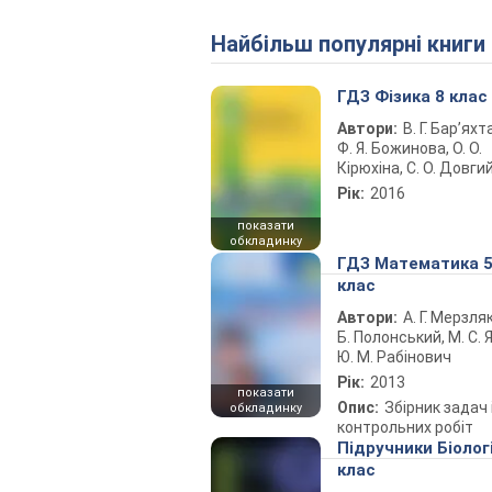
Найбільш популярні книги
ГДЗ Фізика 8 клас
Автори:
В. Г. Бар’яхт
Ф. Я. Божинова, О. О.
Кірюхіна, С. О. Довги
Рік:
2016
показати
обкладинку
ГДЗ Математика 
клас
Автори:
А. Г. Мерзляк
Б. Полонський, М. С. Я
Ю. М. Рабінович
Рік:
2013
показати
Опис:
Збірник задач 
обкладинку
контрольних робіт
Підручники Біолог
клас