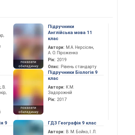
Підручники
Англійська мова 11
ар,
клас
й
Автори:
М.А. Нерсісян,
А. О. Піроженко
Рік:
2019
показати
обкладинку
Опис:
Рівень стандарту
5
Підручники Біологія 9
клас
, В.
Автори:
К.М.
кір,
Задорожній
Рік:
2017
показати
і
обкладинку
ія 9
ГДЗ Географія 9 клас
Автори:
В. М. Бойко, І. Л.