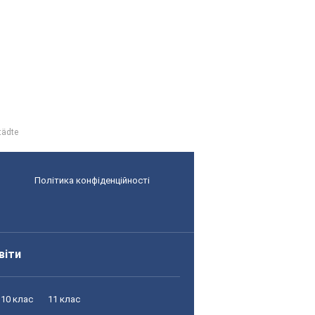
tädte
Політика конфіденційності
віти
10 клас
11 клас