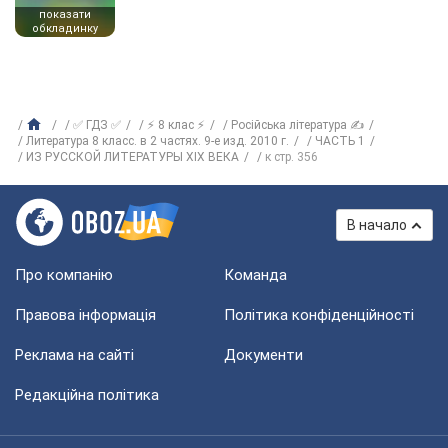
показати
обкладинку
✅ ГДЗ ✅
⚡ 8 клас ⚡
Російська література ✍
Литература 8 класс. в 2 частях. 9-е изд. 2010 г.
ЧАСТЬ 1
ИЗ РУССКОЙ ЛИТЕРАТУРЫ ХIХ ВЕКА
к стр. 356
В начало
Про компанію
Команда
Правова інформація
Політика конфіденційності
Реклама на сайті
Документи
Редакційна політика