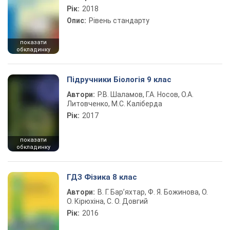
Рік:
2018
Опис:
Рівень стандарту
показати
обкладинку
Підручники Біологія 9 клас
Автори:
Р.В. Шаламов, Г.А. Носов, О.А.
Литовченко, М.С. Каліберда
Рік:
2017
показати
обкладинку
ГДЗ Фізика 8 клас
Автори:
В. Г. Бар’яхтар, Ф. Я. Божинова, О.
О. Кірюхіна, С. О. Довгий
Рік:
2016