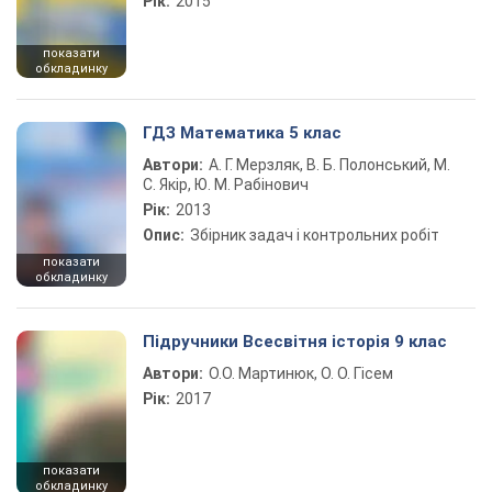
Рік:
2015
показати
обкладинку
ГДЗ Математика 5 клас
Автори:
А. Г. Мерзляк, В. Б. Полонський, М.
С. Якір, Ю. М. Рабінович
Рік:
2013
Опис:
Збірник задач і контрольних робіт
показати
обкладинку
Підручники Всесвітня історія 9 клас
Автори:
О.О. Мартинюк, О. О. Гісем
Рік:
2017
показати
обкладинку