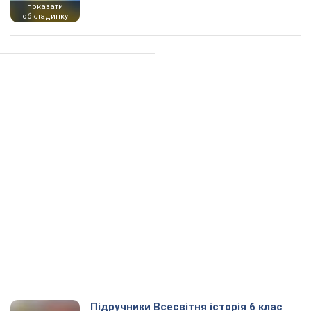
показати
обкладинку
Підручники Всесвітня історія 6 клас