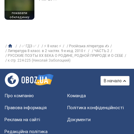
показати
обкладинку
✅ ГДЗ ✅
⚡ 8 клас ⚡
Російська література ✍
Литература 8 класс. в 2 частях. 9-е изд. 2010 г.
ЧАСТЬ 2
РУССКИЕ ПОЭТЫ ХХ ВЕКА О РОДИНЕ, РОДНОЙ ПРИРОДЕ И О СЕБЕ
к стр. 224-225 (Николай Заболоцкий)
В начало
Про компанію
Команда
Правова інформація
Політика конфіденційності
Реклама на сайті
Документи
Редакційна політика