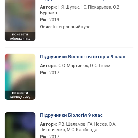
Автори:
І. Я. Щупак, І. О. Піскарьова, О.В.
Бурлака
Рік:
2019
Опис:
Інтегрований курс
показати
обкладинку
Підручники Всесвітня історія 9 клас
Автори:
О.О. Мартинюк, О. О. Гісем
Рік:
2017
показати
обкладинку
Підручники Біологія 9 клас
Автори:
Р.В. Шаламов, Г.А. Носов, О.А.
Литовченко, М.С. Каліберда
Рік:
2017