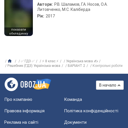
Автори:
Р.В. Шаламов, Г.А. Носов, О.А.
Литовченко, М.С. Каліберда
Рік:
2017
показати
обкладинку
✅ ГДЗ ✅
⚡ 8 клас ⚡
Українська мова ✍
Решебник (ГДЗ) Українська мова
ВАРІАНТ 2
Контрольні роботи
В начало
Про компанію
Команда
Правова інформація
Політика конфіденційності
Реклама на сайті
Документи