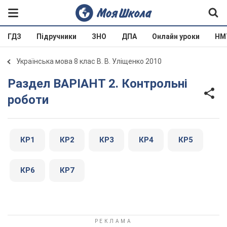
ГДЗ
Підручники
ЗНО
ДПА
Онлайн уроки
НМ
Українська мова 8 клас В. В. Уліщенко 2010
Раздел ВАРІАНТ 2. Контрольні
роботи
КР1
КР2
КР3
КР4
КР5
КР6
КР7