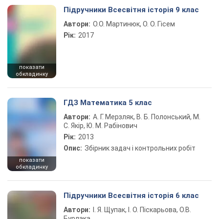
Підручники Всесвітня історія 9 клас
Автори:
О.О. Мартинюк, О. О. Гісем
Рік:
2017
показати
обкладинку
ГДЗ Математика 5 клас
Автори:
А. Г. Мерзляк, В. Б. Полонський, М.
С. Якір, Ю. М. Рабінович
Рік:
2013
Опис:
Збірник задач і контрольних робіт
показати
обкладинку
Підручники Всесвітня історія 6 клас
Автори:
І. Я. Щупак, І. О. Піскарьова, О.В.
Бурлака