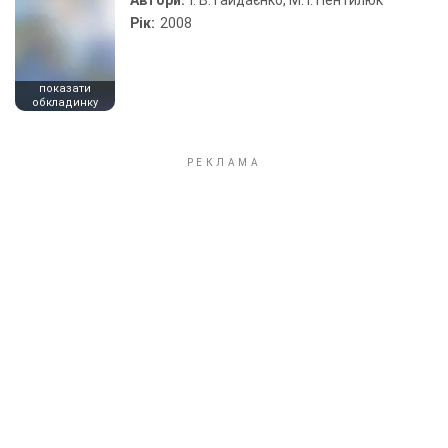
Автори:
І. В. Гайдаєнко, М. І. Пентилюк
Рік:
2008
показати
обкладинку