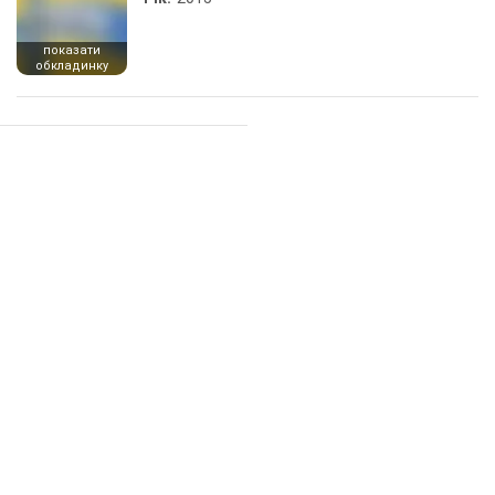
показати
обкладинку