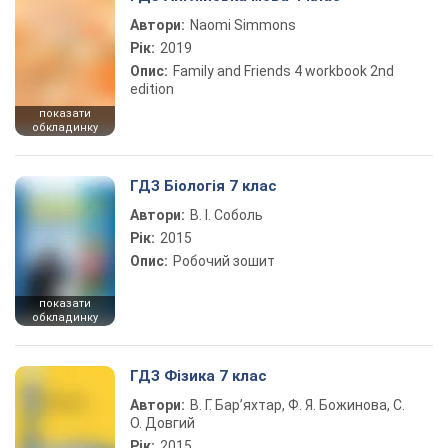
Автори:
Naomi Simmons
Рік:
2019
Опис:
Family and Friends 4 workbook 2nd
edition
показати
обкладинку
ГДЗ Біологія 7 клас
Автори:
В. І. Соболь
Рік:
2015
Опис:
Робочий зошит
показати
обкладинку
ГДЗ Фізика 7 клас
Автори:
В. Г. Бар’яхтар, Ф. Я. Божинова, С.
О. Довгий
Рік:
2015