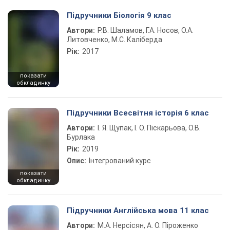
Підручники Біологія 9 клас
Автори:
Р.В. Шаламов, Г.А. Носов, О.А.
Литовченко, М.С. Каліберда
Рік:
2017
показати
обкладинку
Підручники Всесвітня історія 6 клас
Автори:
І. Я. Щупак, І. О. Піскарьова, О.В.
Бурлака
Рік:
2019
Опис:
Інтегрований курс
показати
обкладинку
Підручники Англійська мова 11 клас
Автори:
М.А. Нерсісян, А. О. Піроженко