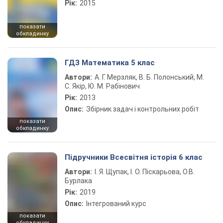
Рік:
2015
показати
обкладинку
ГДЗ Математика 5 клас
Автори:
А. Г. Мерзляк, В. Б. Полонський, М.
С. Якір, Ю. М. Рабінович
Рік:
2013
Опис:
Збірник задач і контрольних робіт
показати
обкладинку
Підручники Всесвітня історія 6 клас
Автори:
І. Я. Щупак, І. О. Піскарьова, О.В.
Бурлака
Рік:
2019
Опис:
Інтегрований курс
показати
обкладинку