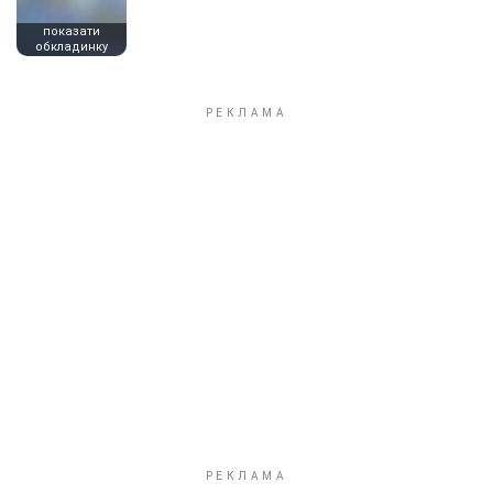
показати
обкладинку