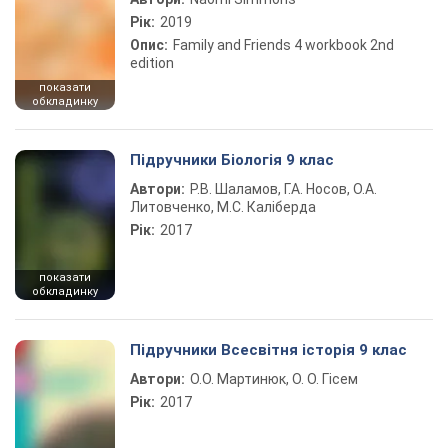
Рік:
2019
Опис:
Family and Friends 4 workbook 2nd
edition
показати
обкладинку
Підручники Біологія 9 клас
Автори:
Р.В. Шаламов, Г.А. Носов, О.А.
Литовченко, М.С. Каліберда
Рік:
2017
показати
обкладинку
Підручники Всесвітня історія 9 клас
Автори:
О.О. Мартинюк, О. О. Гісем
Рік:
2017