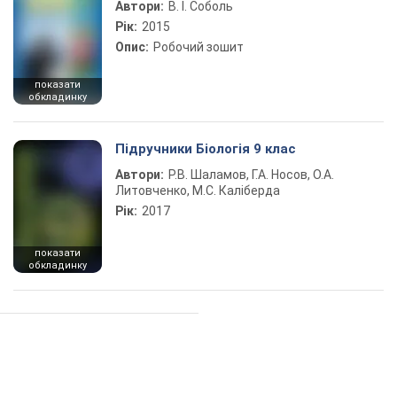
Автори:
В. І. Соболь
Рік:
2015
Опис:
Робочий зошит
показати
обкладинку
Підручники Біологія 9 клас
Автори:
Р.В. Шаламов, Г.А. Носов, О.А.
Литовченко, М.С. Каліберда
Рік:
2017
показати
обкладинку