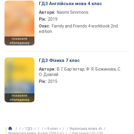
ГДЗ Англійська мова 4 клас
Автори:
Naomi Simmons
Рік:
2019
Опис:
Family and Friends 4 workbook 2nd
edition
показати
обкладинку
ГДЗ Фізика 7 клас
Автори:
В. Г. Бар’яхтар, Ф. Я. Божинова, С.
О. Довгий
Рік:
2015
показати
обкладинку
✅ ГДЗ ✅
⚡ 8 клас ⚡
Українська мова ✍
Українська мова, 8 клас (2011 р.)
Завдання 101-150