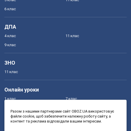
6 клас
ДПА
4 клас
11 клас
9 клас
ЗНО
11 клас
Онлайн уроки
1 клас
7 клас
2 клас
8 клас
Разом з нашими партнерами сайт OBOZ.UA використовує
файли cookie, щоб забезпечити належну роботу сайту, а
3 клас
9 клас
контент та реклама відповідали вашим інтересам.
4 клас
10 клас