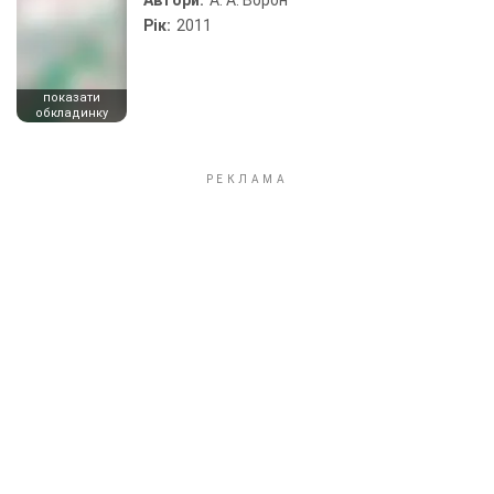
Автори:
А. А. Ворон
Рік:
2011
показати
обкладинку