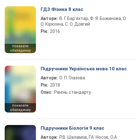
ГДЗ Фізика 8 клас
Автори:
В. Г. Бар’яхтар, Ф. Я. Божинова, О.
О. Кірюхіна, С. О. Довгий
Рік:
2016
показати
обкладинку
Підручники Українська мова 10 клас
Автори:
О. П. Глазова
Рік:
2018
Опис:
Рівень стандарту
показати
обкладинку
Підручники Біологія 9 клас
Автори:
Р.В. Шаламов, Г.А. Носов, О.А.