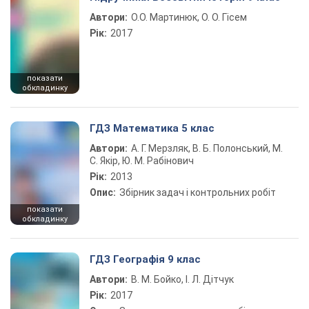
Автори:
О.О. Мартинюк, О. О. Гісем
Рік:
2017
показати
обкладинку
ГДЗ Математика 5 клас
Автори:
А. Г. Мерзляк, В. Б. Полонський, М.
С. Якір, Ю. М. Рабінович
Рік:
2013
Опис:
Збірник задач і контрольних робіт
показати
обкладинку
ГДЗ Географія 9 клас
Автори:
В. М. Бойко, І. Л. Дітчук
Рік:
2017