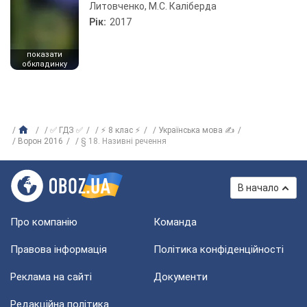
Литовченко, М.С. Каліберда
Рік:
2017
показати
обкладинку
✅ ГДЗ ✅
⚡ 8 клас ⚡
Українська мова ✍
Ворон 2016
§ 18. Називні речення
В начало
Про компанію
Команда
Правова інформація
Політика конфіденційності
Реклама на сайті
Документи
Редакційна політика