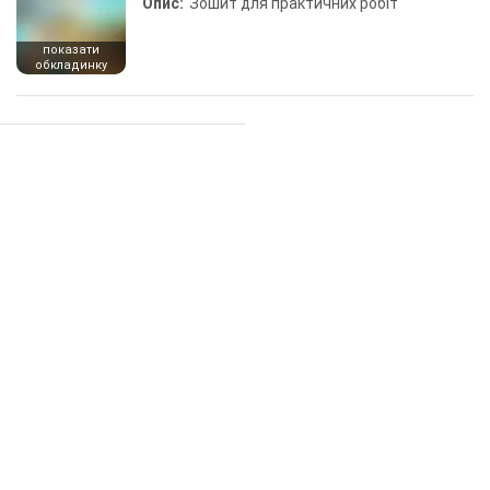
Опис:
Зошит для практичних робіт
показати
обкладинку