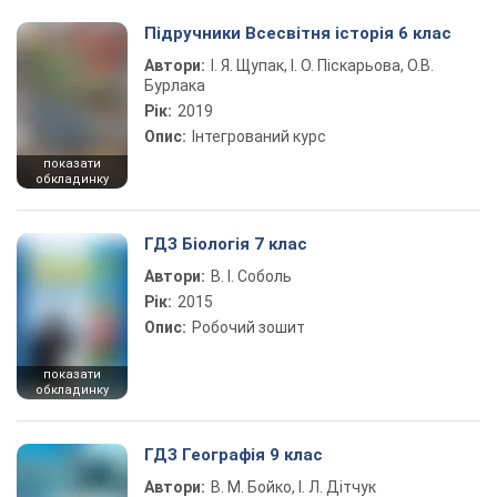
Підручники Всесвітня історія 6 клас
Автори:
І. Я. Щупак, І. О. Піскарьова, О.В.
Бурлака
Рік:
2019
Опис:
Інтегрований курс
показати
обкладинку
ГДЗ Біологія 7 клас
Автори:
В. І. Соболь
Рік:
2015
Опис:
Робочий зошит
показати
обкладинку
ГДЗ Географія 9 клас
Автори:
В. М. Бойко, І. Л. Дітчук