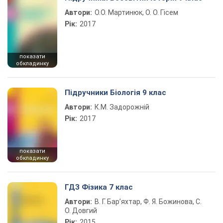
Автори:
О.О. Мартинюк, О. О. Гісем
Рік:
2017
показати
обкладинку
Підручники Біологія 9 клас
Автори:
К.М. Задорожній
Рік:
2017
показати
обкладинку
ГДЗ Фізика 7 клас
Автори:
В. Г. Бар’яхтар, Ф. Я. Божинова, С.
О. Довгий
Рік:
2015