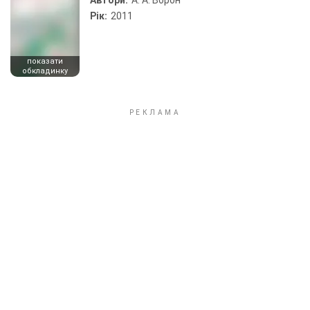
Автори:
А. А. Ворон
Рік:
2011
показати
обкладинку