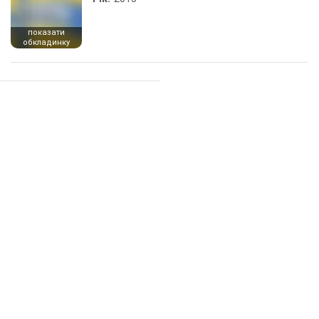
показати
обкладинку