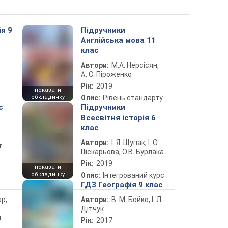
ія 9
Підручники
Англійська мова 11
клас
Автори:
М.А. Нерсісян,
А. О. Піроженко
Рік:
2019
показати
обкладинку
Опис:
Рівень стандарту
с
Підручники
Всесвітня історія 6
клас
Автори:
І. Я. Щупак, І. О.
т
Піскарьова, О.В. Бурлака
Рік:
2019
показати
обкладинку
Опис:
Інтегрований курс
ГДЗ Географія 9 клас
ар,
Автори:
В. М. Бойко, І. Л.
Дітчук
й
Рік:
2017