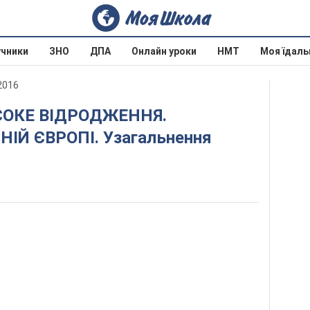
учники
ЗНО
ДПА
Онлайн уроки
НМТ
Моя їдаль
 2016
ІЙ ЄВРОПІ. Узагальнення