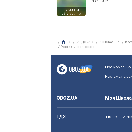
Рік:
2016
показати
обкладинку
✅ ГДЗ ✅
⚡ 8 клас ⚡
Всес
Узагальнення знань
Про компанію
Реклама на сай
OBOZ.UA
Моя Школа
ГДЗ
1 клас
2 кл