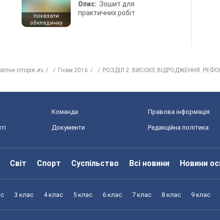
Опис:
Зошит для
практичних робіт
показати
обкладинку
вітня історія ✍
Гісем 2016
РОЗДІЛ 2. ВИСОКЕ ВІДРОДЖЕННЯ. РЕФОР
Команда
Правова інформація
ті
Документи
Редакційна політика
Світ
Спорт
Суспільство
Всі новини
Новини ос
ас
3 клас
4 клас
5 клас
6 клас
7 клас
8 клас
9 клас