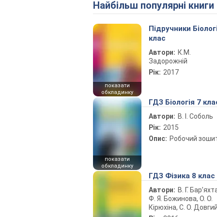
Найбільш популярні книги
Підручники Біолог
клас
Автори:
К.М.
Задорожній
Рік:
2017
показати
обкладинку
ГДЗ Біологія 7 кла
Автори:
В. І. Соболь
Рік:
2015
Опис:
Робочий зоши
показати
обкладинку
ГДЗ Фізика 8 клас
Автори:
В. Г. Бар’яхт
Ф. Я. Божинова, О. О.
Кірюхіна, С. О. Довги