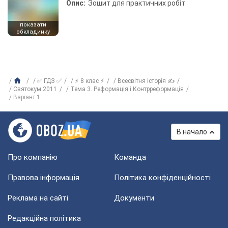
Опис:
Зошит для практичних робіт
показати
обкладинку
✅ ГДЗ ✅
⚡ 8 клас ⚡
Всесвітня історія ✍
Святокум 2011
Тема 3. Реформація і Контрреформація
Варіант 1
В начало
Про компанію
Команда
Правова інформація
Політика конфіденційності
Реклама на сайті
Документи
Редакційна політика