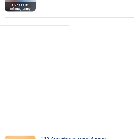
показати
обкладинку
ГДЗ Англійська мова 4 клас