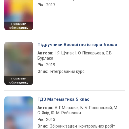
Рік:
2017
показати
обкладинку
Підручники Всесвітня історія 6 клас
Автори:
І. Я. Щупак, І. О. Піскарьова, О.В.
Бурлака
Рік:
2019
Опис:
Інтегрований курс
показати
обкладинку
ГДЗ Математика 5 клас
Автори:
А. Г. Мерзляк, В. Б. Полонський, М.
С. Якір, Ю. М. Рабінович
Рік:
2013
Опис:
Збірник задач і контрольних робіт