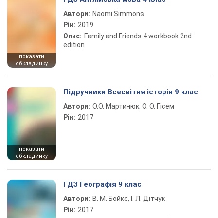
Автори:
Naomi Simmons
Рік:
2019
Опис:
Family and Friends 4 workbook 2nd
edition
показати
обкладинку
Підручники Всесвітня історія 9 клас
Автори:
О.О. Мартинюк, О. О. Гісем
Рік:
2017
показати
обкладинку
ГДЗ Географія 9 клас
Автори:
В. М. Бойко, І. Л. Дітчук
Рік:
2017