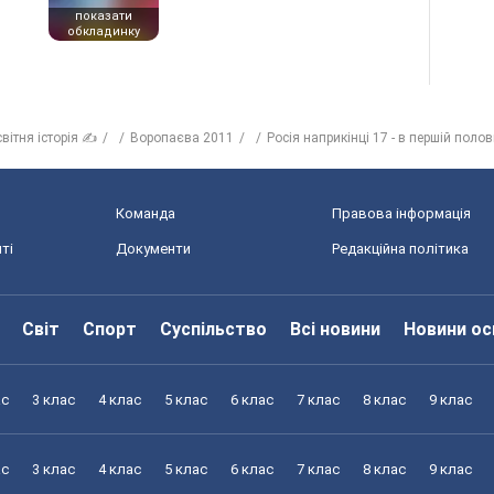
показати
обкладинку
вітня історія ✍
Воропаєва 2011
Росія наприкінці 17 - в першій полови
Команда
Правова інформація
ті
Документи
Редакційна політика
Світ
Спорт
Суспільство
Всі новини
Новини ос
ас
3 клас
4 клас
5 клас
6 клас
7 клас
8 клас
9 клас
ас
3 клас
4 клас
5 клас
6 клас
7 клас
8 клас
9 клас