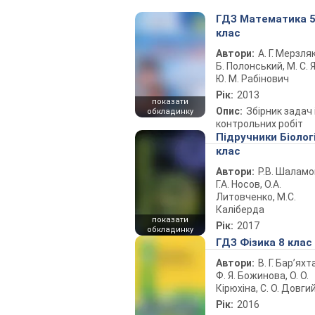
ГДЗ Математика 
клас
Автори:
А. Г. Мерзляк
Б. Полонський, М. С. Я
Ю. М. Рабінович
Рік:
2013
показати
Опис:
Збірник задач 
обкладинку
контрольних робіт
Підручники Біолог
клас
Автори:
Р.В. Шаламо
Г.А. Носов, О.А.
Литовченко, М.С.
Каліберда
показати
Рік:
2017
обкладинку
ГДЗ Фізика 8 клас
Автори:
В. Г. Бар’яхт
Ф. Я. Божинова, О. О.
Кірюхіна, С. О. Довги
Рік:
2016