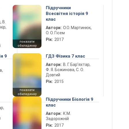
5
Підручники
Всесвітня історія 9
клас
, В.
кір,
Автори:
О.О. Мартинюк,
О. О. Гісем
Рік:
2017
показати
і
обкладинку
ія 9
ГДЗ Фізика 7 клас
Автори:
В. Г. Бар’яхтар,
Ф. Я. Божинова, С. О.
в,
Довгий
Рік:
2015
показати
обкладинку
Підручники Біологія 9
клас
ар,
Автори:
К.М.
й
Задорожній
Рік:
2017