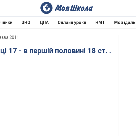
учники
ЗНО
ДПА
Онлайн уроки
НМТ
Моя їдаль
паєва 2011