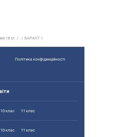
ні 18 ст.
ВАРІАНТ 1
Політика конфіденційності
віти
10 клас
11 клас
10 клас
11 клас