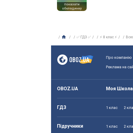
показати
обкладинку
✅ ГДЗ ✅
⚡ 8 клас ⚡
Всес
Про компанію
Реклама на сай
OBOZ.UA
Моя Школа
ГДЗ
1 клас
2 кл
Підручники
1 клас
2 кл