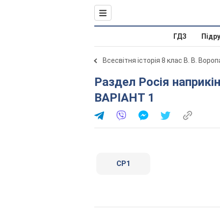
ГДЗ
Підр
Всесвітня історія 8 клас В. В. Воро
Раздел Росія наприкінці 17 - в першій половині 18 ст. .
ВАРІАНТ 1
СР1