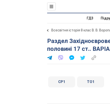
ГДЗ
Підр
Всесвітня історія 8 клас В. В. Воро
Раздел Західноєвровейські держави в 16 - першій
половині 17 ст.. ВАРІ
СР1
ТО1