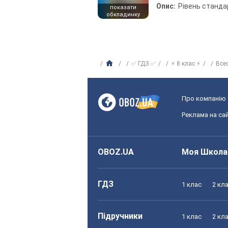
Опис:
Рівень станда
показати
обкладинку
✅ ГДЗ ✅
⚡ 8 клас ⚡
Всес
Про компанію
Реклама на сай
OBOZ.UA
Моя Школа
ГДЗ
1 клас
2 кл
Підручники
1 клас
2 кл