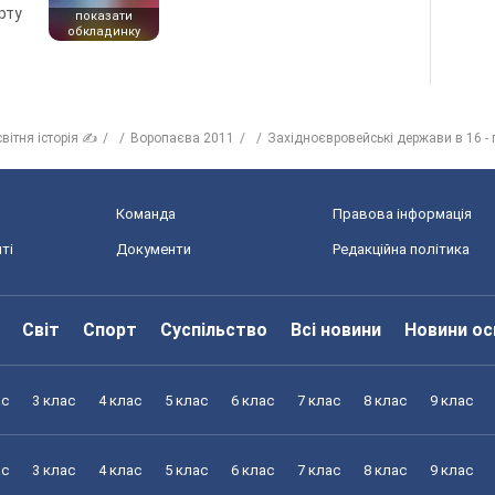
рту
показати
обкладинку
вітня історія ✍
Воропаєва 2011
Західноєвровейські держави в 16 - 
Команда
Правова інформація
ті
Документи
Редакційна політика
Світ
Спорт
Суспільство
Всі новини
Новини ос
ас
3 клас
4 клас
5 клас
6 клас
7 клас
8 клас
9 клас
ас
3 клас
4 клас
5 клас
6 клас
7 клас
8 клас
9 клас