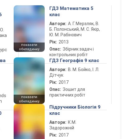
ГДЗ Математика 5
6
клас
Автори:
А. Г. Мерзляк, В.
Б. Полонський, М. С. Якір,
 О.
Ю. М. Рабінович
лака
Рік:
2013
показати
Опис:
Збірник задач і
курс
обкладинку
контрольних робіт
ова
ГДЗ Географія 9 клас
Автори:
В. М. Бойко, І. Л.
Дітчук
Рік:
2017
Опис:
Зошит для
практичних робіт
ends
показати
n
обкладинку
Підручники Біологія 9
0
клас
Автори:
К.М.
Задорожній
а
Рік:
2017