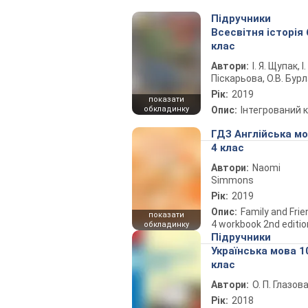
Підручники
Всесвітня історія 
клас
Автори:
І. Я. Щупак, І.
Піскарьова, О.В. Бур
Рік:
2019
показати
обкладинку
Опис:
Інтегрований 
ГДЗ Англійська м
4 клас
Автори:
Naomi
Simmons
Рік:
2019
Опис:
Family and Fri
показати
4 workbook 2nd editio
обкладинку
Підручники
Українська мова 1
клас
Автори:
О. П. Глазов
Рік:
2018