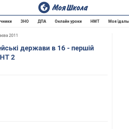
учники
ЗНО
ДПА
Онлайн уроки
НМТ
Моя їдаль
паєва 2011
АНТ 2