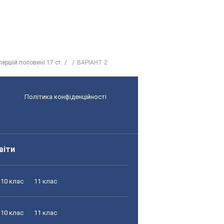
першій половині 17 ст.
ВАРІАНТ 2
Політика конфіденційності
віти
10 клас
11 клас
10 клас
11 клас