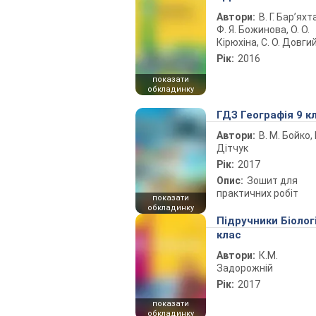
Автори:
В. Г. Бар’яхт
Ф. Я. Божинова, О. О.
Кірюхіна, С. О. Довги
Рік:
2016
показати
обкладинку
ГДЗ Географія 9 к
Автори:
В. М. Бойко, І
Дітчук
Рік:
2017
Опис:
Зошит для
практичних робіт
показати
обкладинку
Підручники Біолог
клас
Автори:
К.М.
Задорожній
Рік:
2017
показати
обкладинку