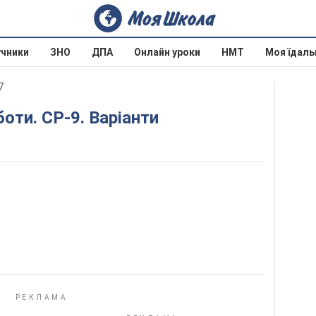
учники
ЗНО
ДПА
Онлайн уроки
НМТ
Моя їдаль
7
боти. СР-9. Варіанти