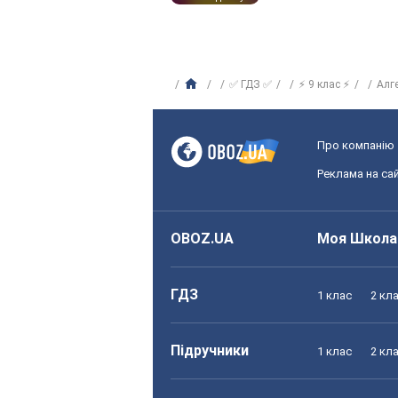
✅ ГДЗ ✅
⚡ 9 клас ⚡
Алг
Про компанію
Реклама на сай
OBOZ.UA
Моя Школа
ГДЗ
1 клас
2 кл
Підручники
1 клас
2 кл