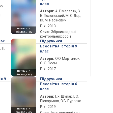
клас
ар,
Автори:
А. Г. Мерзляк, В.
й
Б. Полонський, М. С. Якір,
Ю. М. Рабінович
Рік:
2013
показати
Опис:
Збірник задач і
обкладинку
контрольних робіт
лас
Підручники
Всесвітня історія 9
. Л.
клас
Автори:
О.О. Мартинюк,
О. О. Гісем
Рік:
2017
показати
обкладинку
ія 9
Підручники
Всесвітня історія 6
клас
Автори:
І. Я. Щупак, І. О.
Піскарьова, О.В. Бурлака
Рік:
2019
показати
обкладинку
Опис:
Інтегрований курс