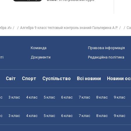
ебра ✍
Алгебра 9 класс тестовый контроль знаний Гальперина А.Р.
Са
Команда
Правова інформація
ті
Документи
Редакційна політика
Світ
Спорт
Суспільство
Всі новини
Новини ос
ас
3 клас
4 клас
5 клас
6 клас
7 клас
8 клас
9 клас
ас
3 клас
4 клас
5 клас
6 клас
7 клас
8 клас
9 клас