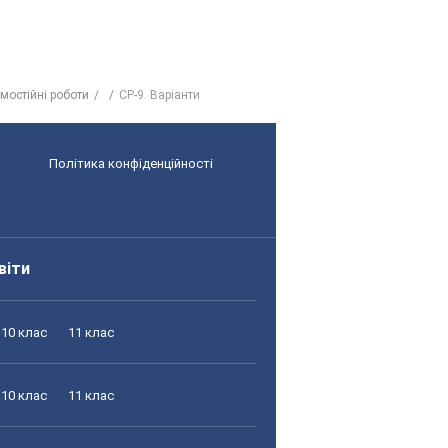
мостійні роботи
СР-9. Варіанти
Політика конфіденційності
віти
10 клас
11 клас
10 клас
11 клас