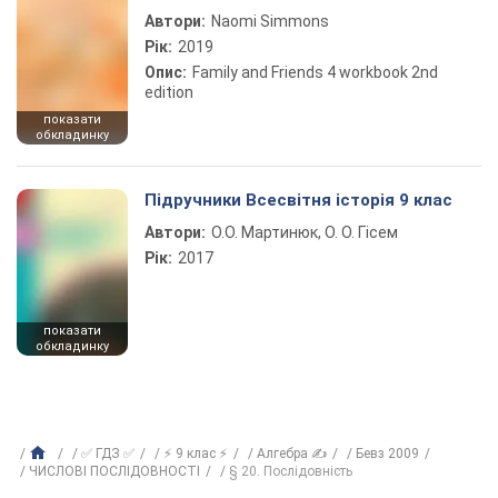
Автори:
Naomi Simmons
Рік:
2019
Опис:
Family and Friends 4 workbook 2nd
edition
показати
обкладинку
Підручники Всесвітня історія 9 клас
Автори:
О.О. Мартинюк, О. О. Гісем
Рік:
2017
показати
обкладинку
✅ ГДЗ ✅
⚡ 9 клас ⚡
Алгебра ✍
Бевз 2009
ЧИСЛОВІ ПОСЛІДОВНОСТІ
§ 20. Послідовність