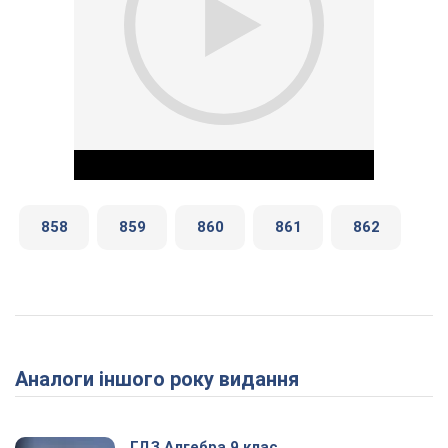
858
859
860
861
862
Play Video
Аналоги іншого року видання
ГДЗ Алгебра 9 клас