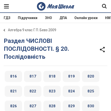
ГДЗ
Підручники
ЗНО
ДПА
Онлайн уроки
НМ
Алгебра 9 клас Г. П. Бевз 2009
Раздел ЧИСЛОВІ
ПОСЛІДОВНОСТІ. § 20.
Послідовність
816
817
818
819
820
821
822
823
824
825
826
827
828
829
830