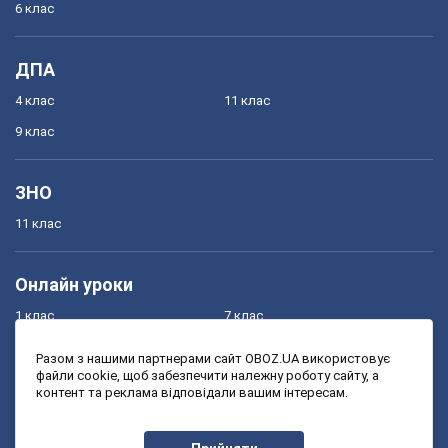
6 клас
ДПА
4 клас
11 клас
9 клас
ЗНО
11 клас
Онлайн уроки
1 клас
7 клас
2 клас
8 клас
Разом з нашими партнерами сайт OBOZ.UA використовує
файли cookie, щоб забезпечити належну роботу сайту, а
3 клас
9 клас
контент та реклама відповідали вашим інтересам.
4 клас
10 клас
5 клас
11 клас