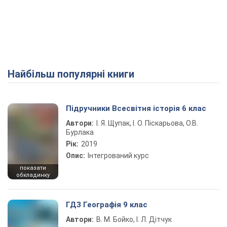
Найбільш популярні книги
Підручники Всесвітня історія 6 клас
Автори:
І. Я. Щупак, І. О. Піскарьова, О.В.
Бурлака
Рік:
2019
Опис:
Інтегрований курс
показати
обкладинку
ГДЗ Географія 9 клас
Автори:
В. М. Бойко, І. Л. Дітчук