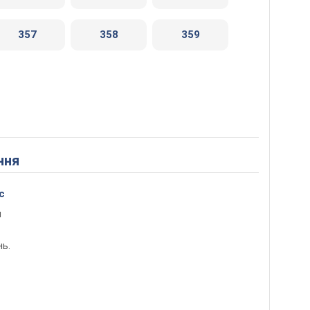
357
358
359
ння
с
и
нь.