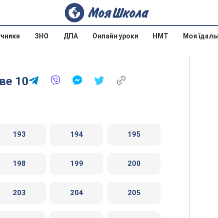
учники
ЗНО
ДПА
Онлайн уроки
НМТ
Моя їдаль
ве 10
193
194
195
198
199
200
203
204
205