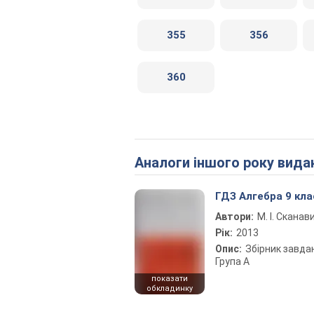
355
356
360
Аналоги іншого року вида
ГДЗ Алгебра 9 кла
Автори:
М. І. Сканав
Рік:
2013
Опис:
Збірник завда
Група А
показати
обкладинку