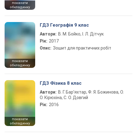
показати
обкладинку
ГДЗ Географія 9 клас
Автори:
В. М. Бойко, І. Л. Дітчук
Рік:
2017
Опис:
Зошит для практичних робіт
показати
обкладинку
ГДЗ Фізика 8 клас
Автори:
В. Г. Бар’яхтар, Ф. Я. Божинова, О.
О. Кірюхіна, С. О. Довгий
Рік:
2016
показати
обкладинку