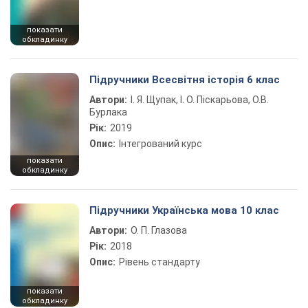
показати
обкладинку
Підручники Всесвітня історія 6 клас
Автори:
І. Я. Щупак, І. О. Піскарьова, О.В.
Бурлака
Рік:
2019
Опис:
Інтегрований курс
показати
обкладинку
Підручники Українська мова 10 клас
Автори:
О. П. Глазова
Рік:
2018
Опис:
Рівень стандарту
показати
обкладинку