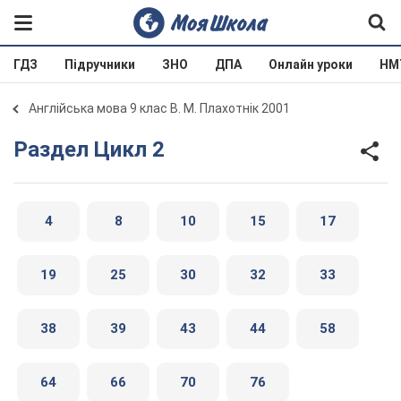
ГДЗ
Підручники
ЗНО
ДПА
Онлайн уроки
НМ
Англійська мова 9 клас В. М. Плахотнік 2001
Раздел Цикл 2
4
8
10
15
17
19
25
30
32
33
38
39
43
44
58
64
66
70
76