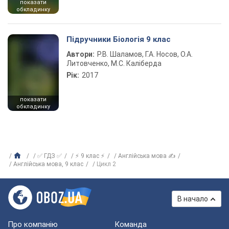
показати
обкладинку
Підручники Біологія 9 клас
Автори:
Р.В. Шаламов, Г.А. Носов, О.А.
Литовченко, М.С. Каліберда
Рік:
2017
показати
обкладинку
✅ ГДЗ ✅
⚡ 9 клас ⚡
Англійська мова ✍
Англiйська мова, 9 клас
Цикл 2
В начало
Про компанію
Команда