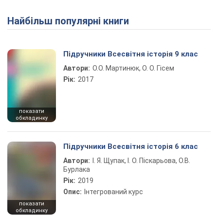
Найбільш популярні книги
Play Video
Підручники Всесвітня історія 9 клас
Автори:
О.О. Мартинюк, О. О. Гісем
Рік:
2017
показати
обкладинку
Підручники Всесвітня історія 6 клас
Автори:
І. Я. Щупак, І. О. Піскарьова, О.В.
Бурлака
Рік:
2019
Опис:
Інтегрований курс
показати
обкладинку