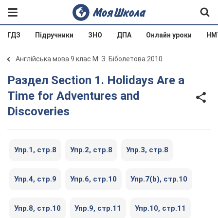
ГДЗ
Підручники
ЗНО
ДПА
Онлайн уроки
НМ
Англійська мова 9 клас М. З. Біболетова 2010
Раздел Section 1. Holidays Are a
Time for Adventures and
Discoveries
Упр.1, cтр.8
Упр.2, cтр.8
Упр.3, cтр.8
Упр.4, cтр.9
Упр.6, cтр.10
Упр.7(b), cтр.10
Упр.8, cтр.10
Упр.9, cтр.11
Упр.10, cтр.11