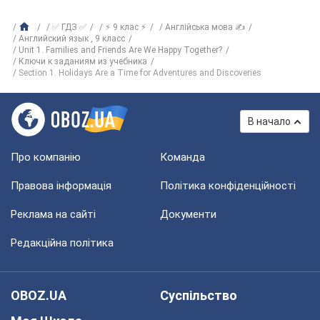
✅ ГДЗ ✅
⚡ 9 клас ⚡
Англійська мова ✍
Английский язык , 9 класс
Unit 1. Families and Friends Are We Happy Together?
Ключи к заданиям из учебника
Section 1. Holidays Are a Time for Adventures and Discoveries
В начало
Про компанію
Команда
Правова інформація
Політика конфіденційності
Реклама на сайті
Документи
Редакційна політика
OBOZ.UA
Суспільство