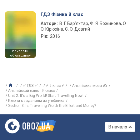
ГДЗ Фізика 8 клас
Автори:
В. Г. Бар’яхтар, Ф. Я. Божинова, О.
О. Кірюхіна, С. О. Довгий
Рік:
2016
показати
обкладинку
✅ ГДЗ ✅
⚡ 9 клас ⚡
Англійська мова ✍
Английский язык , 9 класс
Unit 2. It's a Big World! Start Travelling Now!
Ключи к заданиям из учебника
Section 3. Is Travelling Worth the Effort and Money?
В начало