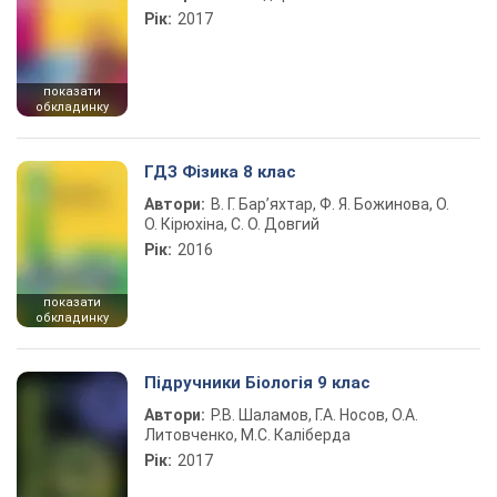
Рік:
2017
показати
обкладинку
ГДЗ Фізика 8 клас
Автори:
В. Г. Бар’яхтар, Ф. Я. Божинова, О.
О. Кірюхіна, С. О. Довгий
Рік:
2016
показати
обкладинку
Підручники Біологія 9 клас
Автори:
Р.В. Шаламов, Г.А. Носов, О.А.
Литовченко, М.С. Каліберда
Рік:
2017