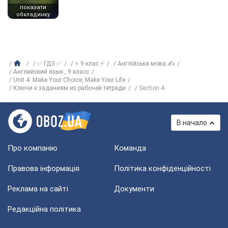
показати
обкладинку
✅ ГДЗ ✅
⚡ 9 клас ⚡
Англійська мова ✍
Английский язык , 9 класс
Unit 4. Make Your Choice, Make Your Life
Ключи к заданиям из рабочей тетради
Section 4
В начало
Про компанію
Команда
Правова інформація
Політика конфіденційності
Реклама на сайті
Документи
Редакційна політика