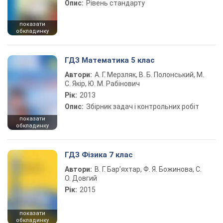
Опис:
Рівень стандарту
показати
обкладинку
ГДЗ Математика 5 клас
Автори:
А. Г. Мерзляк, В. Б. Полонський, М.
С. Якір, Ю. М. Рабінович
Рік:
2013
Опис:
Збірник задач і контрольних робіт
показати
обкладинку
ГДЗ Фізика 7 клас
Автори:
В. Г. Бар’яхтар, Ф. Я. Божинова, С.
О. Довгий
Рік:
2015
показати
обкладинку