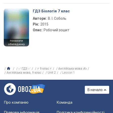
ГДЗ Біологія 7 клас
Автори:
В. І. Соболь
Рік:
2015
Опис:
Робочий зошит
показати
обкладинку
✅ ГДЗ ✅
⚡ 9 клас ⚡
Англійська мова ✍
Англійська мова, 9 клас
Unit 2
Lesson 1
В начало
Про компанію
Команда
Правова інформація
Політика конфіденційності