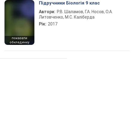
Підручники Біологія 9 клас
Автори:
Р.В. Шаламов, Г.А. Носов, О.А.
Литовченко, М.С. Каліберда
Рік:
2017
показати
обкладинку