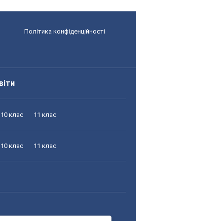
Політика конфіденційності
віти
10 клас
11 клас
10 клас
11 клас