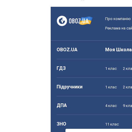
Про компанію
Реклама на сай
OBOZ.UA
Моя Школа
ГДЗ
1 клас
2 кл
Підручники
1 клас
2 кл
ДПА
4 клас
9 кл
ЗНО
11 клас