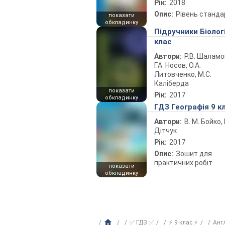
Рік:
2018
Опис:
Рівень станда
показати
обкладинку
Підручники Біолог
клас
Автори:
Р.В. Шаламо
Г.А. Носов, О.А.
Литовченко, М.С.
Каліберда
показати
Рік:
2017
обкладинку
ГДЗ Географія 9 к
Автори:
В. М. Бойко, І
Дітчук
Рік:
2017
Опис:
Зошит для
практичних робіт
показати
обкладинку
✅ ГДЗ ✅
⚡ 9 клас ⚡
Анг