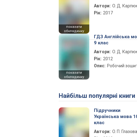
Автори:
О. Д. Карпю
Рік:
2017
показати
обкладинку
ГДЗ Англійська м
9 клас
Автори:
О. Д. Карпю
Рік:
2012
Опис:
Робочий зоши
показати
обкладинку
Найбільш популярні книги
Підручники
Українська мова 1
клас
Автори:
О. П. Глазов