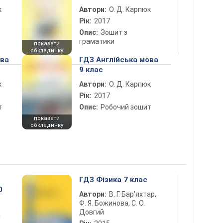
к
Автори:
О. Д. Карпюк
Рік:
2017
Опис:
Зошит з
граматики
показати
обкладинку
ова
ГДЗ Англійська мова
9 клас
к
Автори:
О. Д. Карпюк
Рік:
2017
т
Опис:
Робочий зошит
показати
обкладинку
ГДЗ Фізика 7 клас
0
Автори:
В. Г. Бар’яхтар,
Ф. Я. Божинова, С. О.
Довгий
а