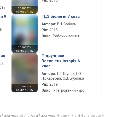
Рік:
2015
рту
показати
обкладинку
ія 9
ГДЗ Біологія 7 клас
Автори:
В. І. Соболь
в,
Рік:
2015
Опис:
Робочий зошит
показати
обкладинку
лас
Підручники
Всесвітня історія 6
. Л.
клас
Автори:
І. Я. Щупак, І. О.
Піскарьова, О.В. Бурлака
Рік:
2019
показати
обкладинку
Опис:
Інтегрований курс
лійська мова ✍
Англійська мова, 9 клас
Unit 4
Lesson 4