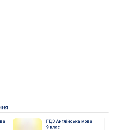
ння
ова
ГДЗ Англійська мова
9 клас