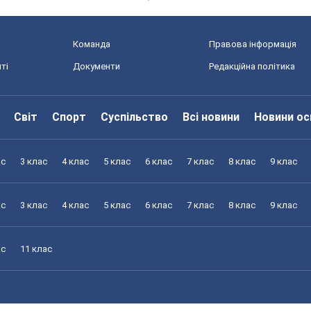
Команда
Правова інформація
ті
Документи
Редакційна політика
Світ
Спорт
Суспільство
Всі новини
Новини ос
ас
3 клас
4 клас
5 клас
6 клас
7 клас
8 клас
9 клас
ас
3 клас
4 клас
5 клас
6 клас
7 клас
8 клас
9 клас
ас
11 клас