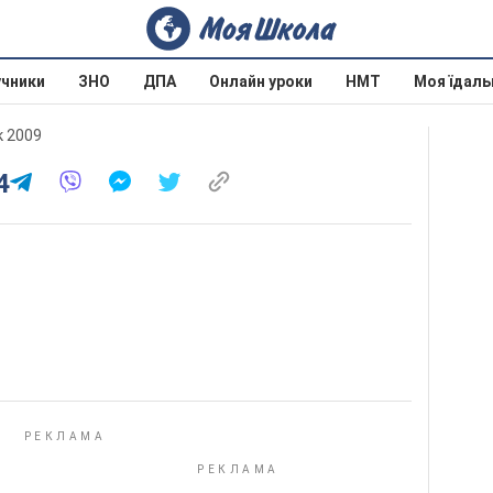
учники
ЗНО
ДПА
Онлайн уроки
НМТ
Моя їдаль
к 2009
4