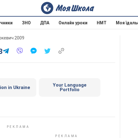
учники
ЗНО
ДПА
Онлайн уроки
НМТ
Моя їдаль
люкевич 2009
3
Your Language
ion in Ukraine
Portfolio