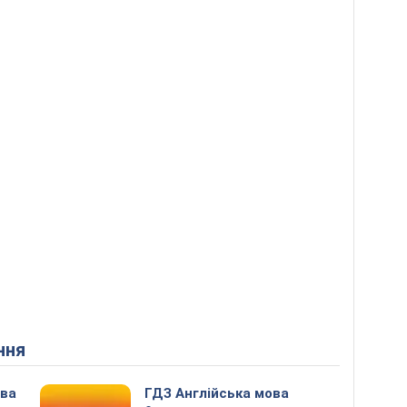
ння
ова
ГДЗ Англійська мова