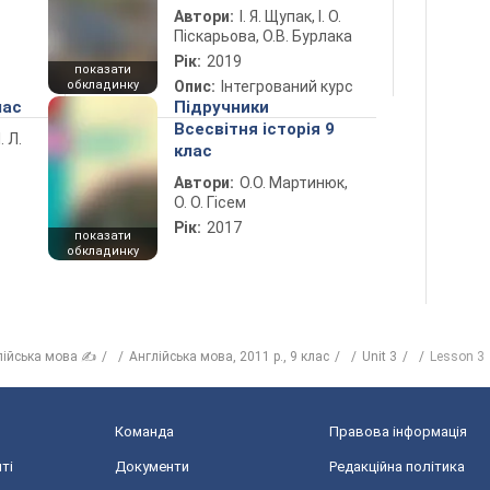
Автори:
І. Я. Щупак, І. О.
Піскарьова, О.В. Бурлака
Рік:
2019
показати
обкладинку
Опис:
Інтегрований курс
лас
Підручники
Всесвітня історія 9
. Л.
клас
Автори:
О.О. Мартинюк,
О. О. Гісем
Рік:
2017
показати
обкладинку
лійська мова ✍
Англійська мова, 2011 р., 9 клас
Unit 3
Lesson 3
Команда
Правова інформація
ті
Документи
Редакційна політика