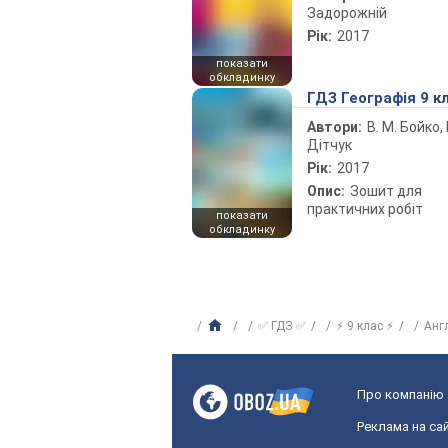
Задорожній
Рік:
2017
показати
обкладинку
ГДЗ Географія 9 к
Автори:
В. М. Бойко, І
Дітчук
Рік:
2017
Опис:
Зошит для
практичних робіт
показати
обкладинку
✅ ГДЗ ✅
⚡ 9 клас ⚡
Анг
Про компанію
Реклама на сай