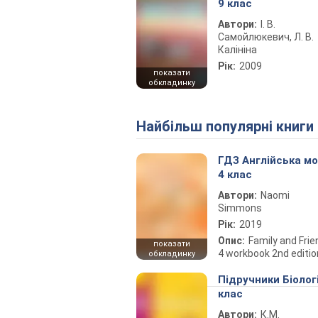
9 клас
Автори:
І. В.
Самойлюкевич, Л. В.
Калініна
Рік:
2009
показати
обкладинку
Найбільш популярні книги
ГДЗ Англійська м
4 клас
Автори:
Naomi
Simmons
Рік:
2019
Опис:
Family and Fri
показати
4 workbook 2nd editio
обкладинку
Підручники Біолог
клас
Автори:
К.М.