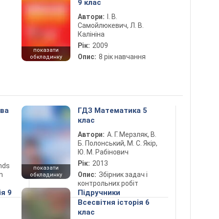
9 клас
Автори:
І. В.
Самойлюкевич, Л. В.
Калініна
Рік:
2009
показати
Опис:
8 рік навчання
обкладинку
ова
ГДЗ Математика 5
клас
Автори:
А. Г. Мерзляк, В.
Б. Полонський, М. С. Якір,
Ю. М. Рабінович
Рік:
2013
ends
показати
n
Опис:
Збірник задач і
обкладинку
контрольних робіт
ія 9
Підручники
Всесвітня історія 6
клас