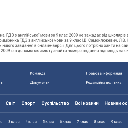
іна, ГДЗ з англійської мови за 9 клас 2009 не зажадає від школярів
примірника ГДЗ з англійської мови за 9 клас І.В. Самойлюкевич, Л.В
іншого завдання в онлайн-версії. Для цього потрібно зайти на сайт
на 2009 і за допомогою змісту знайти номер завдання відповідь на я
Команда
Правова інформація
ті
Документи
Редакційна політика
Світ
Спорт
Суспільство
Всі новини
Новини ос
ас
3 клас
4 клас
5 клас
6 клас
7 клас
8 клас
9 клас