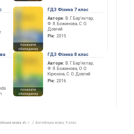
с
ГДЗ Фізика 7 клас
Автори:
В. Г. Бар’яхтар,
Ф. Я. Божинова, С. О.
Довгий
т
Рік:
2015
показати
обкладинку
ова
ГДЗ Фізика 8 клас
Автори:
В. Г. Бар’яхтар,
Ф. Я. Божинова, О. О.
Кірюхіна, С. О. Довгий
Рік:
2016
ends
показати
n
обкладинку
лійська мова ✍
Англійська мова, 9 клас