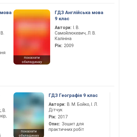
 мова
ГДЗ Англійська мова
9 клас
Автори:
І. В.
В.
Самойлюкевич, Л. В.
Калініна
Рік:
2009
ння
показати
обкладинку
5
ГДЗ Географія 9 клас
Автори:
В. М. Бойко, І. Л.
Дітчук
, В.
кір,
Рік:
2017
Опис:
Зошит для
практичних робіт
показати
і
обкладинку