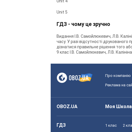
Unit 4
Unit 5
ГДЗ - чому це зручно
Видання І.В. Самойлюкевич, Л.В. Калін
часу. У разі відсутності друкованого 
дізнатися правильне рішення того або 
9 клас І.В. Самойлюкевич, Л.В. Каліні
Про компанію
Реклама на сай
OBOZ.UA
Моя Школа
ГДЗ
1 клас
2 кл