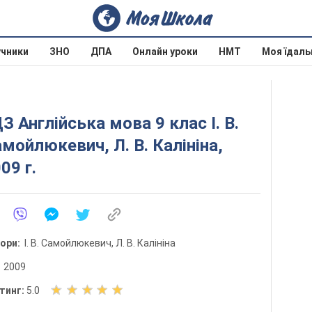
учники
ЗНО
ДПА
Онлайн уроки
НМТ
Моя їдаль
З Англійська мова 9 клас І. В.
мойлюкевич, Л. В. Калініна,
09 г.
тори:
І. В. Самойлюкевич, Л. В. Калініна
:
2009
О
тинг:
5.0
ц