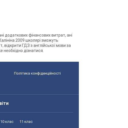
 ані додаткових фінансових витрат, ані
. Калініна 2009 школярі зможуть
, відкрити ГДЗ з англійської мови за
ке необхідно дізнатися.
Політика конфіденційності
віти
10 клас
11 клас