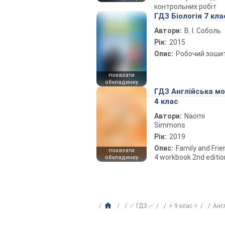
контрольних робіт
ГДЗ Біологія 7 кла
Автори:
В. І. Соболь
Рік:
2015
Опис:
Робочий зоши
показати
обкладинку
ГДЗ Англійська м
4 клас
Автори:
Naomi
Simmons
Рік:
2019
Опис:
Family and Fri
показати
4 workbook 2nd editio
обкладинку
✅ ГДЗ ✅
⚡ 9 клас ⚡
Анг