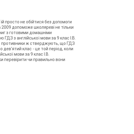
 їй просто не обійтися без допомоги
на 2009 допоможе школяреві не тільки
книг з готовими домашніми
ГДЗ з англійської мови за 9 клас І.В.
я, противники ж стверджують, що ГДЗ
 дев'ятий клас - це той період, коли
ької мови за 9 клас І.В.
ки перевірити чи правильно вони