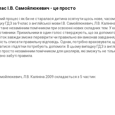
клас І.В. Самойлюкевич - це просто
ний процес і як би не старалася дитина осягнути щось нове, часом
у ГДЗ за 9 клас з англійської мови І.В. Самойлюкевич, Л.В. Каліні
 стане незамінним помічником при освоєнні нових складних тем. У 
ротивники. Прихильники в один голос стверджують, що за допомогою 
дліток завжди зможе перевірити чи правильно він виконав завданн
ість списати правильну відповідь. Однак, потрібно враховувати, що
ися і підлітки потребують допомоги. В цьому випадку ГДЗ з англійс
е просто незамінним помічником для школярів, які зможуть не тіль
вно забуті правила.
Самойлюкевич, Л.В. Калініна 2009 складається з 5 частин: