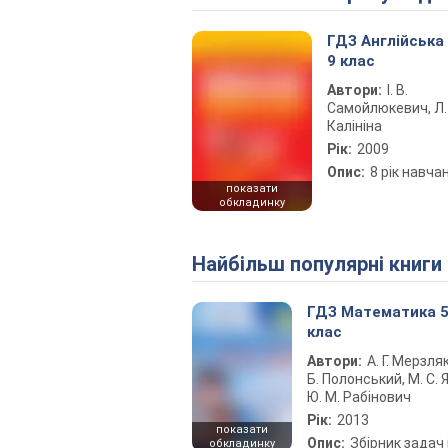
ГДЗ Англійська
9 клас
Автори:
І. В.
Самойлюкевич, Л. 
Калініна
Рік:
2009
Опис:
8 рік навча
показати
обкладинку
Найбільш популярні книги
ГДЗ Математика 
клас
Автори:
А. Г. Мерзляк
Б. Полонський, М. С. Я
Ю. М. Рабінович
Рік:
2013
показати
Опис:
Збірник задач 
обкладинку