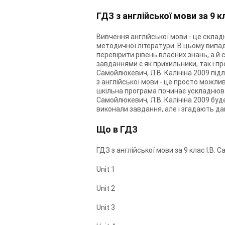
ГДЗ з англійської мови за 9 
Вивчення англійської мови - це склад
методичної літератури. В цьому випадк
перевірити рівень власних знань, а й
завданнями є як прихильники, так і п
Самойлюкевич, Л.В. Калініна 2009 пі
з англійської мови - це просто можлив
шкільна програма починає ускладнюват
Самойлюкевич, Л.В. Калініна 2009 буд
виконали завдання, але і згадають да
Що в ГДЗ
ГДЗ з англійської мови за 9 клас І.В. 
Unit 1
Unit 2
Unit 3