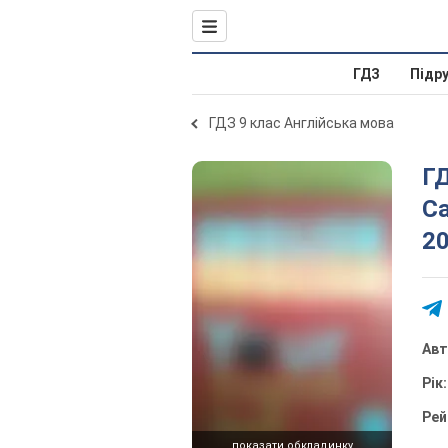
ГДЗ
Підр
ГДЗ 9 клас Англійська мова
ГД
Са
20
Ав
Рік
Рей
показати обкладинку