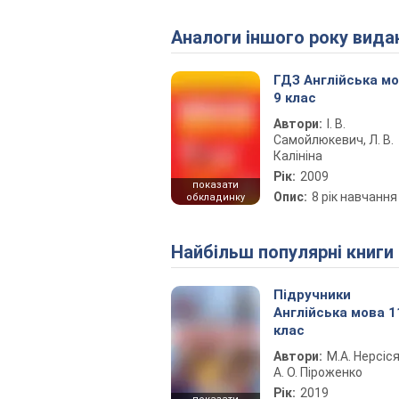
Аналоги іншого року вида
ГДЗ Англійська м
9 клас
Автори:
І. В.
Самойлюкевич, Л. В.
Калініна
Рік:
2009
показати
Опис:
8 рік навчання
обкладинку
Найбільш популярні книги
Підручники
Англійська мова 1
клас
Автори:
М.А. Нерсіся
А. О. Піроженко
Рік:
2019