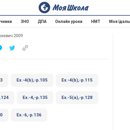
учники
ЗНО
ДПА
Онлайн уроки
НМТ
Моя їдаль
люкевич 2009
23
Ex.-4(b),-p.105
Ex.-4(b),-p.115
p.124
Ex.-4,-p.135
Ex.-5(a),-p.128
10
Ex.-6,-p.136