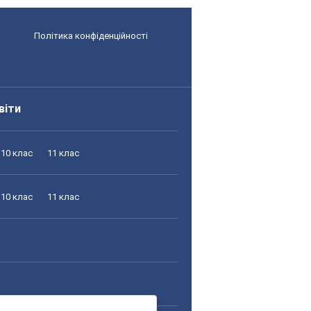
Політика конфіденційності
віти
10 клас
11 клас
10 клас
11 клас