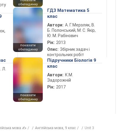
показати
рту
обкладинку
ГДЗ Математика 5
9
клас
Автори:
А. Г. Мерзляк, В.
Б. Полонський, М. С. Якір,
юк,
Ю. М. Рабінович
Рік:
2013
показати
Опис:
Збірник задач і
обкладинку
контрольних робіт
лас
Підручники Біологія 9
клас
. Л.
Автори:
К.М.
Задорожній
Рік:
2017
показати
обкладинку
лійська мова ✍
Англійська мова, 9 клас
Unit 3