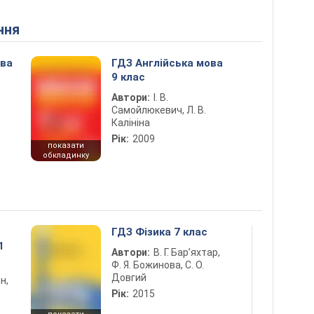
ння
ова
ГДЗ Англійська мова
9 клас
Автори:
І. В.
Самойлюкевич, Л. В.
Калініна
Рік:
2009
показати
обкладинку
ГДЗ Фізика 7 клас
1
Автори:
В. Г. Бар’яхтар,
Ф. Я. Божинова, С. О.
Довгий
н,
Рік:
2015