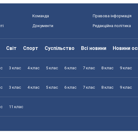
Команда
Правова інформація
ті
Документи
Редакційна політика
Світ
Спорт
Суспільство
Всі новини
Новини ос
ас
3 клас
4 клас
5 клас
6 клас
7 клас
8 клас
9 клас
ас
3 клас
4 клас
5 клас
6 клас
7 клас
8 клас
9 клас
ас
11 клас