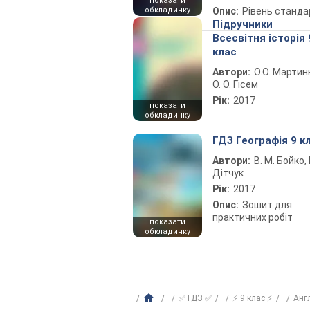
показати
обкладинку
Опис:
Рівень станда
Підручники
Всесвітня історія 
клас
Автори:
О.О. Мартин
О. О. Гісем
Рік:
2017
показати
обкладинку
ГДЗ Географія 9 к
Автори:
В. М. Бойко, І
Дітчук
Рік:
2017
Опис:
Зошит для
практичних робіт
показати
обкладинку
✅ ГДЗ ✅
⚡ 9 клас ⚡
Анг