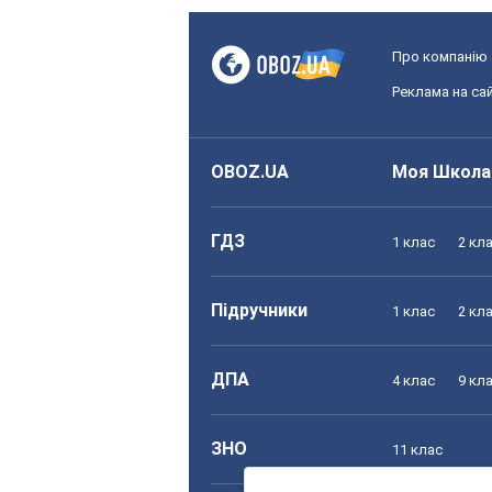
Про компанію
Реклама на сай
OBOZ.UA
Моя Школа
ГДЗ
1 клас
2 кл
Підручники
1 клас
2 кл
ДПА
4 клас
9 кл
ЗНО
11 клас