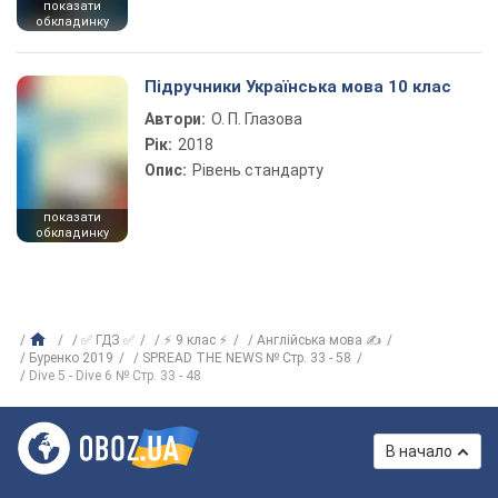
показати
обкладинку
Підручники Українська мова 10 клас
Автори:
О. П. Глазова
Рік:
2018
Опис:
Рівень стандарту
показати
обкладинку
✅ ГДЗ ✅
⚡ 9 клас ⚡
Англійська мова ✍
Буренко 2019
SPREAD THE NEWS № Стр. 33 - 58
Dive 5 - Dive 6 № Стр. 33 - 48
В начало