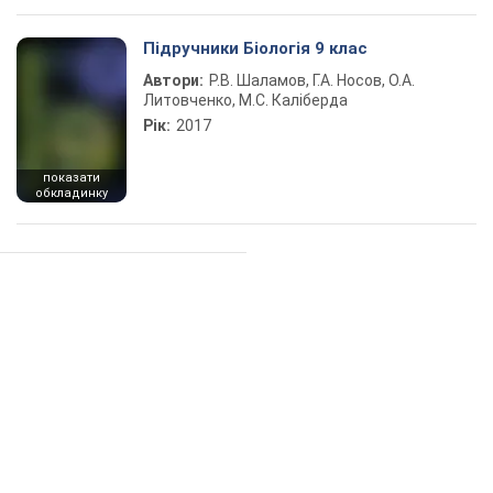
Підручники Біологія 9 клас
Автори:
Р.В. Шаламов, Г.А. Носов, О.А.
Литовченко, М.С. Каліберда
Рік:
2017
показати
обкладинку