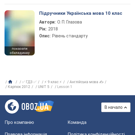
Підручники Українська мова 10 клас
Автори:
О. П. Глазова
Рік:
2018
Опис:
Рівень стандарту
показати
обкладинку
✅ ГДЗ ✅
⚡ 9 клас ⚡
Англійська мова ✍
Карпюк 2012
UNIT 5
Lesson 1
В начало
Про компанію
Команда
Правова інформація
Політика конфіденційності