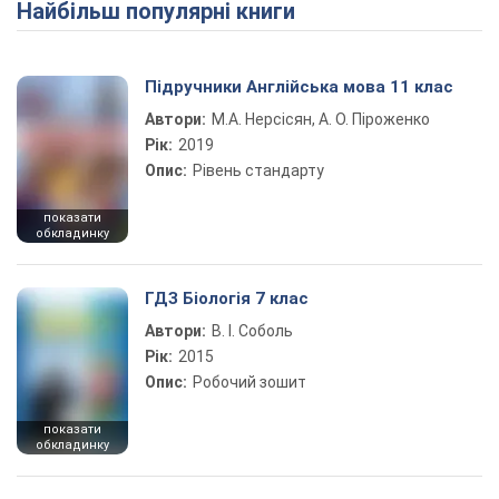
Найбільш популярні книги
Підручники Англійська мова 11 клас
Автори:
М.А. Нерсісян, А. О. Піроженко
Рік:
2019
Опис:
Рівень стандарту
показати
обкладинку
ГДЗ Біологія 7 клас
Автори:
В. І. Соболь
Рік:
2015
Опис:
Робочий зошит
показати
обкладинку