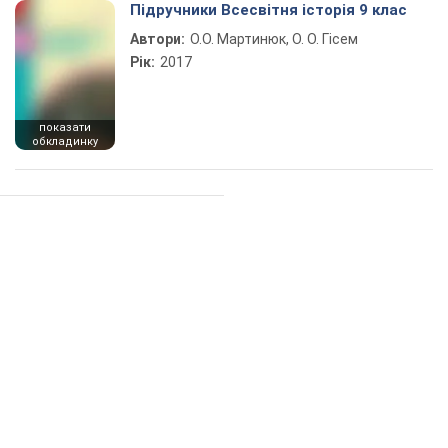
Підручники Всесвітня історія 9 клас
Автори:
О.О. Мартинюк, О. О. Гісем
Рік:
2017
показати
обкладинку