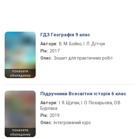
ГДЗ Географія 9 клас
Автори:
В. М. Бойко, І. Л. Дітчук
Рік:
2017
Опис:
Зошит для практичних робіт
показати
обкладинку
Підручники Всесвітня історія 6 клас
Автори:
І. Я. Щупак, І. О. Піскарьова, О.В.
Бурлака
Рік:
2019
Опис:
Інтегрований курс
показати
обкладинку