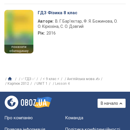
ГДЗ Фізика 8 клас
Автори:
В. Г. Бар’яхтар, Ф. Я. Божинова, О.
О. Кірюхіна, С. О. Довгий
Рік:
2016
показати
обкладинку
✅ ГДЗ ✅
⚡ 9 клас ⚡
Англійська мова ✍
Карпюк 2012
UNIT 1
Lesson 4
В начало
Про компанію
Команда
Правова інформація
Політика конфіденційності