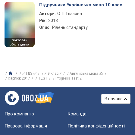
Підручники Українська мова 10 клас
Автори:
О. П. Глазова
Рік:
2018
Опис:
Рівень стандарту
показати
обкладинку
✅ ГДЗ ✅
⚡ 9 клас ⚡
Англійська мова ✍
Карпюк 2017
TEST
Progress Test 2
В начало
Про компанію
Команда
Правова інформація
Політика конфіденційності