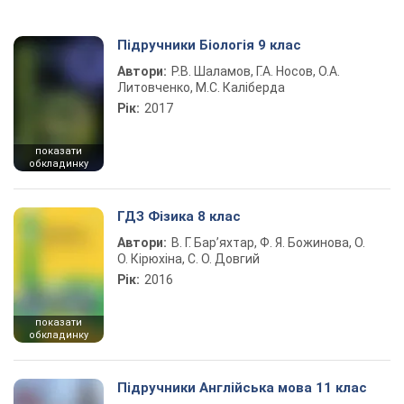
Підручники Біологія 9 клас
Автори:
Р.В. Шаламов, Г.А. Носов, О.А.
Литовченко, М.С. Каліберда
Рік:
2017
показати
обкладинку
ГДЗ Фізика 8 клас
Автори:
В. Г. Бар’яхтар, Ф. Я. Божинова, О.
О. Кірюхіна, С. О. Довгий
Рік:
2016
показати
обкладинку
Підручники Англійська мова 11 клас