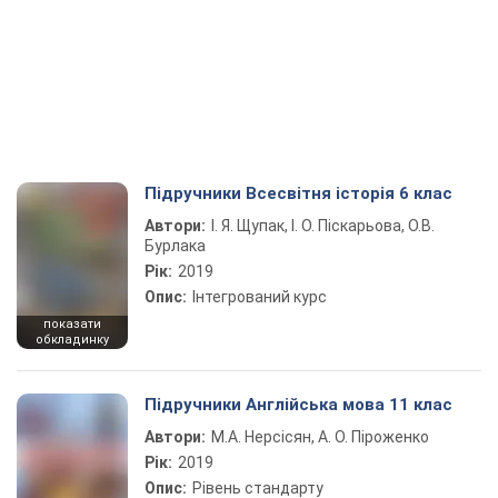
Підручники Всесвітня історія 6 клас
Автори:
І. Я. Щупак, І. О. Піскарьова, О.В.
Бурлака
Рік:
2019
Опис:
Інтегрований курс
показати
обкладинку
Підручники Англійська мова 11 клас
Автори:
М.А. Нерсісян, А. О. Піроженко
Рік:
2019
Опис:
Рівень стандарту