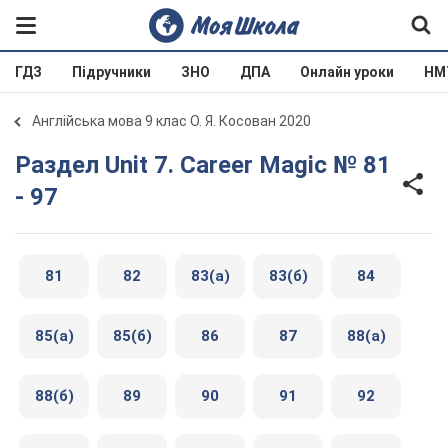
ГДЗ
Підручники
ЗНО
ДПА
Онлайн уроки
НМ
Англійська мова 9 клас О. Я. Косован 2020
Раздел Unit 7. Career Magic № 81
- 97
81
82
83(а)
83(б)
84
85(а)
85(б)
86
87
88(а)
88(б)
89
90
91
92