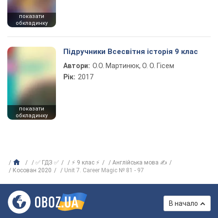
показати
обкладинку
Підручники Всесвітня історія 9 клас
Автори:
О.О. Мартинюк, О. О. Гісем
Рік:
2017
показати
обкладинку
✅ ГДЗ ✅
⚡ 9 клас ⚡
Англійська мова ✍
Косован 2020
Unit 7. Career Magic № 81 - 97
В начало