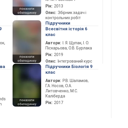
Рік:
2013
показати
Опис:
Збірник задач і
обкладинку
контрольних робіт
Підручники
9
Всесвітня історія 6
клас
юк,
Автори:
І. Я. Щупак, І. О.
Піскарьова, О.В. Бурлака
Рік:
2019
показати
обкладинку
Опис:
Інтегрований курс
ова
Підручники Біологія 9
клас
Автори:
Р.В. Шаламов,
Г.А. Носов, О.А.
Литовченко, М.С.
Каліберда
ends
показати
Рік:
2017
n
обкладинку