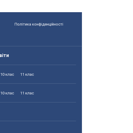
Політика конфіденційності
віти
10 клас
11 клас
10 клас
11 клас