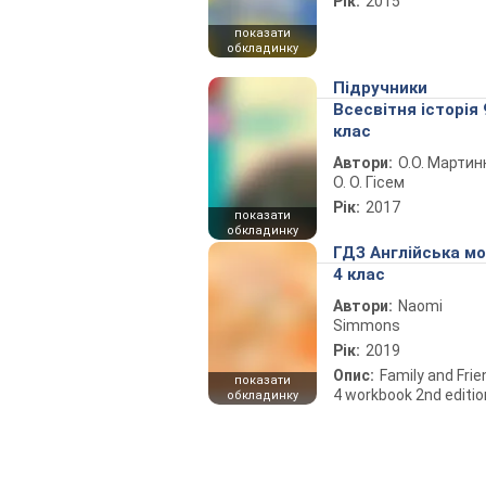
Рік:
2015
показати
обкладинку
Підручники
Всесвітня історія 
клас
Автори:
О.О. Мартин
О. О. Гісем
Рік:
2017
показати
обкладинку
ГДЗ Англійська м
4 клас
Автори:
Naomi
Simmons
Рік:
2019
Опис:
Family and Fri
показати
4 workbook 2nd editio
обкладинку