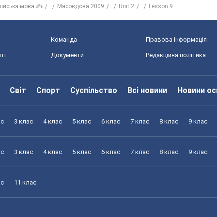
лійська мова ✍
Мясоєдова 2009
Unit 2
Lesson 9
Команда
Правова інформація
ті
Документи
Редакційна політика
Світ
Спорт
Суспільство
Всі новини
Новини ос
ас
3 клас
4 клас
5 клас
6 клас
7 клас
8 клас
9 клас
ас
3 клас
4 клас
5 клас
6 клас
7 клас
8 клас
9 клас
ас
11 клас