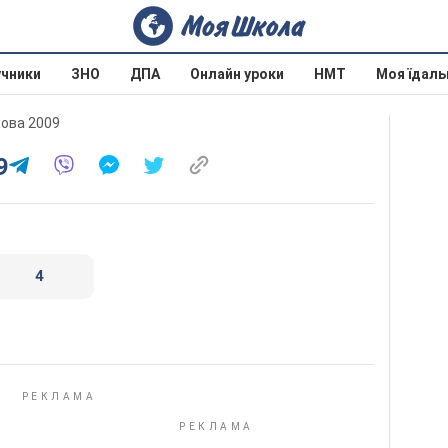
учники
ЗНО
ДПА
Онлайн уроки
НМТ
Моя їдаль
дова 2009
9
4