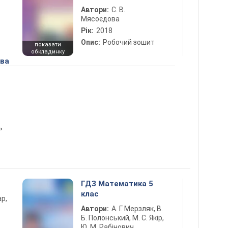
Автори:
С. В.
Мясоєдова
Рік:
2018
Опис:
Робочий зошит
показати
обкладинку
ова
ь
ГДЗ Математика 5
клас
ар,
Автори:
А. Г. Мерзляк, В.
Б. Полонський, М. С. Якір,
Ю. М. Рабінович