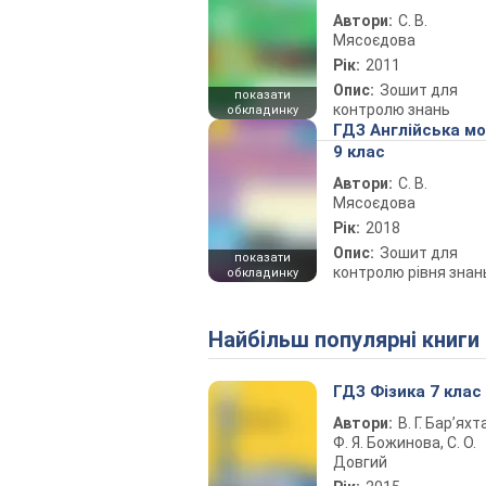
Автори:
С. В.
Мясоєдова
Рік:
2011
Опис:
Зошит для
показати
контролю знань
обкладинку
ГДЗ Англійська м
9 клас
Автори:
С. В.
Мясоєдова
Рік:
2018
Опис:
Зошит для
показати
контролю рівня знан
обкладинку
Найбільш популярні книги
ГДЗ Фізика 7 клас
Автори:
В. Г. Бар’яхт
Ф. Я. Божинова, С. О.
Довгий