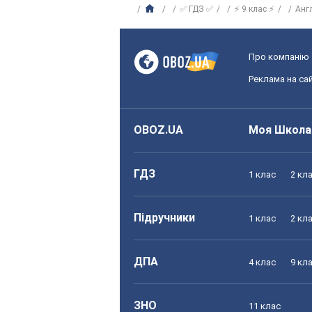
✅ ГДЗ ✅
⚡ 9 клас ⚡
Анг
Про компанію
Реклама на сай
OBOZ.UA
Моя Школа
ГДЗ
1 клас
2 кл
Підручники
1 клас
2 кл
ДПА
4 клас
9 кл
ЗНО
11 клас