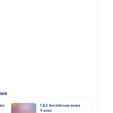
ння
ова
ГДЗ Англійська мова
9 клас