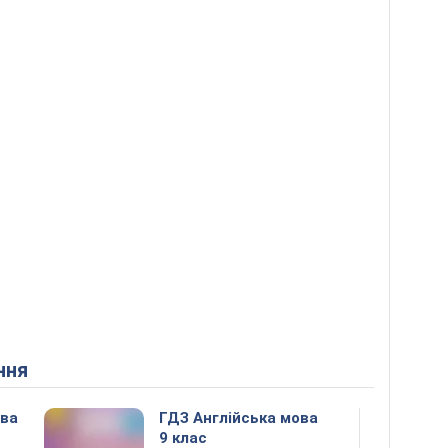
ння
ова
ГДЗ Англійська мова
9 клас