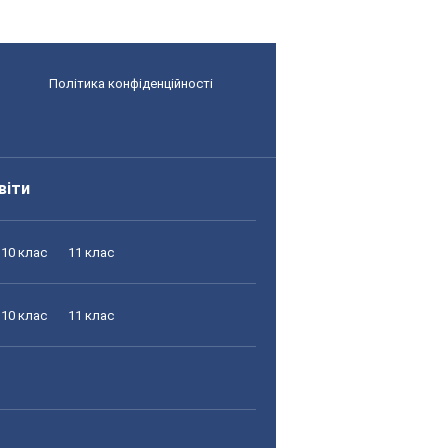
Політика конфіденційності
віти
10 клас
11 клас
10 клас
11 клас