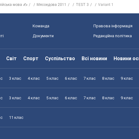
лійська мова ✍
Мясоедова 2011
TEST 3
Variant 1
Команда
Правова інформація
ті
Документи
Редакційна політика
Світ
Спорт
Суспільство
Всі новини
Новини ос
ас
3 клас
4 клас
5 клас
6 клас
7 клас
8 клас
9 клас
ас
3 клас
4 клас
5 клас
6 клас
7 клас
8 клас
9 клас
ас
11 клас