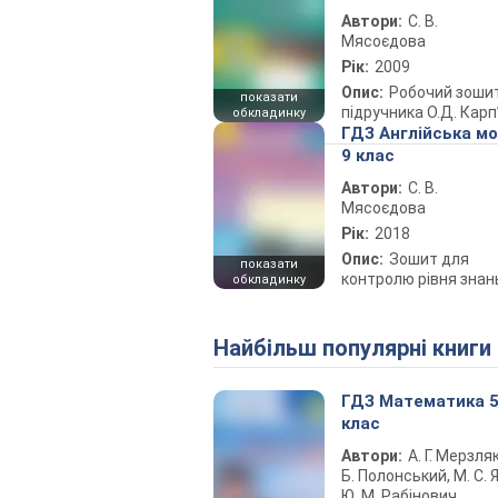
Автори:
С. В.
Мясоєдова
Рік:
2009
Опис:
Робочий зоши
показати
підручника О.Д. Карп
обкладинку
ГДЗ Англійська м
9 клас
Автори:
С. В.
Мясоєдова
Рік:
2018
Опис:
Зошит для
показати
контролю рівня знан
обкладинку
Найбільш популярні книги
ГДЗ Математика 
клас
Автори:
А. Г. Мерзляк
Б. Полонський, М. С. Я
Ю. М. Рабінович