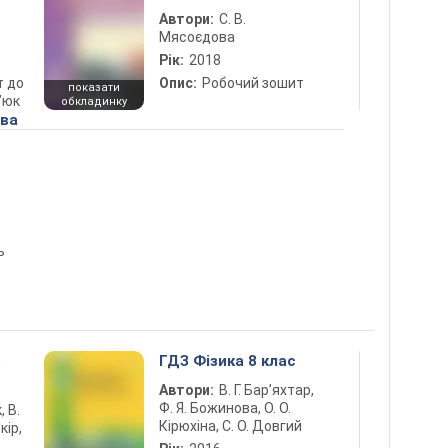
Автори:
С. В.
Мясоєдова
Рік:
2018
т до
Опис:
Робочий зошит
показати
’юк
обкладинку
ова
ь
5
ГДЗ Фізика 8 клас
Автори:
В. Г. Бар’яхтар,
Ф. Я. Божинова, О. О.
, В.
Кірюхіна, С. О. Довгий
кір,