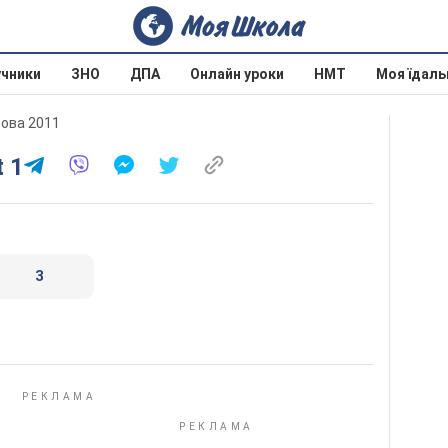
учники
ЗНО
ДПА
Онлайн уроки
НМТ
Моя їдаль
дова 2011
t 1
3