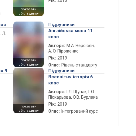
Рік:
2016
показати
і
обкладинку
лас
Підручники
Англійська мова 11
. Л.
клас
Автори:
М.А. Нерсісян,
А. О. Піроженко
Рік:
2019
показати
обкладинку
Опис:
Рівень стандарту
ія 9
Підручники
Всесвітня історія 6
клас
Автори:
І. Я. Щупак, І. О.
Піскарьова, О.В. Бурлака
Рік:
2019
показати
обкладинку
Опис:
Інтегрований курс