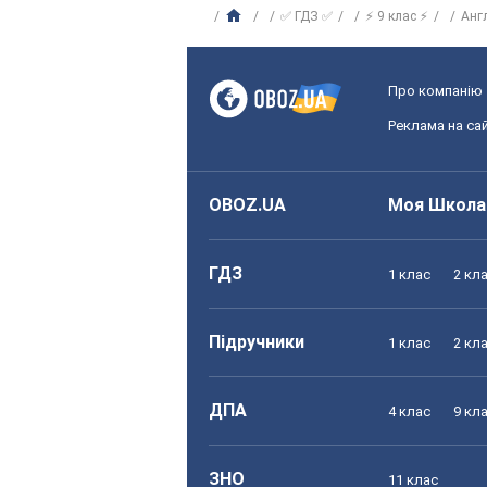
✅ ГДЗ ✅
⚡ 9 клас ⚡
Анг
Про компанію
Реклама на сай
OBOZ.UA
Моя Школа
ГДЗ
1 клас
2 кл
Підручники
1 клас
2 кл
ДПА
4 клас
9 кл
ЗНО
11 клас