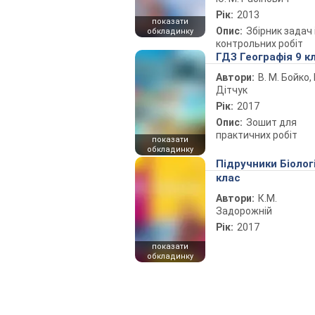
Рік:
2013
показати
Опис:
Збірник задач 
обкладинку
контрольних робіт
ГДЗ Географія 9 к
Автори:
В. М. Бойко, І
Дітчук
Рік:
2017
Опис:
Зошит для
практичних робіт
показати
обкладинку
Підручники Біолог
клас
Автори:
К.М.
Задорожній
Рік:
2017
показати
обкладинку