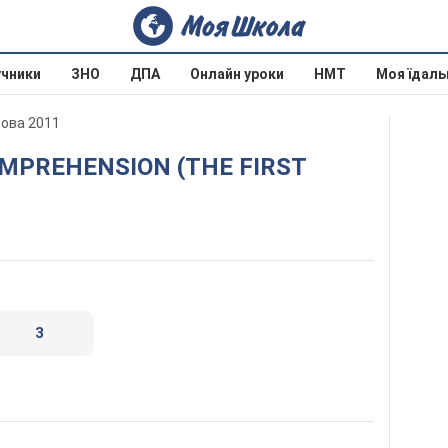
учники
ЗНО
ДПА
Онлайн уроки
НМТ
Моя їдаль
дова 2011
3