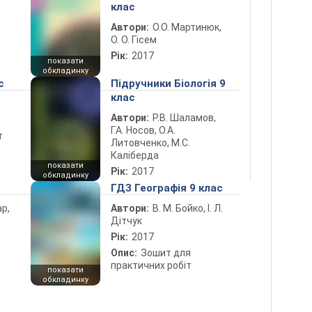
клас
Автори:
О.О. Мартинюк,
О. О. Гісем
Рік:
2017
показати
обкладинку
с
Підручники Біологія 9
клас
Автори:
Р.В. Шаламов,
Г.А. Носов, О.А.
т
Литовченко, М.С.
Каліберда
показати
Рік:
2017
обкладинку
ГДЗ Географія 9 клас
ар,
Автори:
В. М. Бойко, І. Л.
Дітчук
Рік:
2017
Опис:
Зошит для
практичних робіт
показати
обкладинку