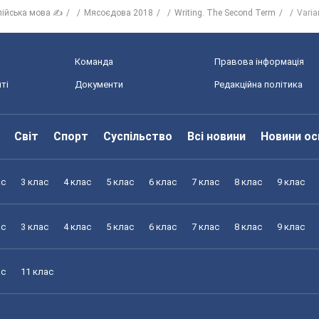
лійська мова ✍
Мясоєдова 2018
Writing. The Second Term
Varia
Команда
Правова інформація
ті
Документи
Редакційна політика
Світ
Спорт
Суспільство
Всі новини
Новини ос
ас
3 клас
4 клас
5 клас
6 клас
7 клас
8 клас
9 клас
ас
3 клас
4 клас
5 клас
6 клас
7 клас
8 клас
9 клас
ас
11 клас