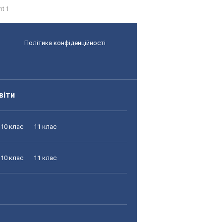
nt 1
Політика конфіденційності
віти
10 клас
11 клас
10 клас
11 клас