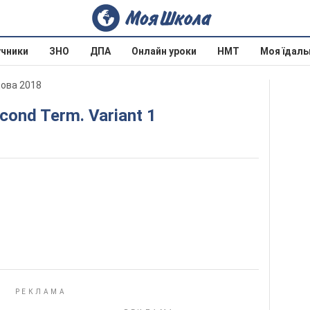
учники
ЗНО
ДПА
Онлайн уроки
НМТ
Моя їдаль
дова 2018
econd Term. Variant 1