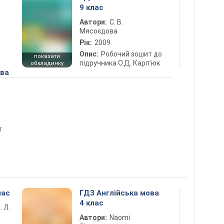
9 клас
Автори:
С. В.
Мясоєдова
Рік:
2009
Опис:
Робочий зошит до
показати
підручника О.Д. Карп’юк
обкладинку
ова
т
лас
ГДЗ Англійська мова
4 клас
. Л.
Автори:
Naomi