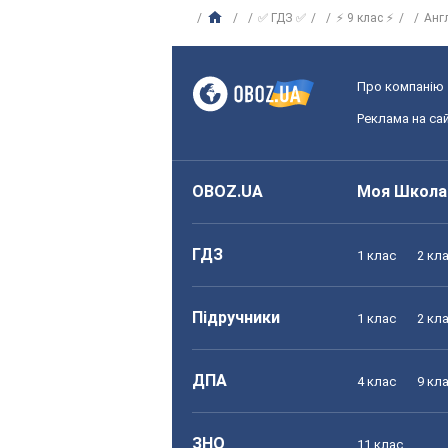
✅ ГДЗ ✅
⚡ 9 клас ⚡
Анг
Про компанію
Реклама на сай
OBOZ.UA
Моя Школа
ГДЗ
1 клас
2 кл
Підручники
1 клас
2 кл
ДПА
4 клас
9 кл
ЗНО
11 клас