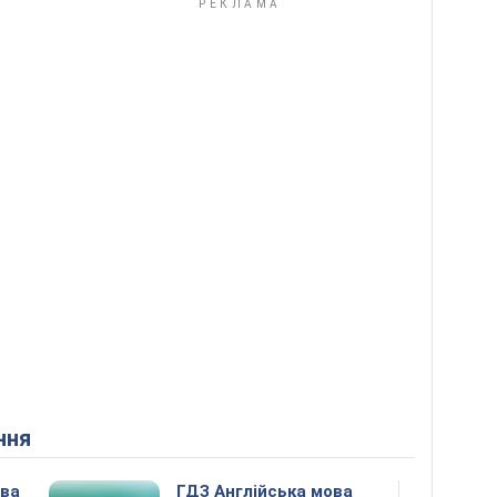
ння
ова
ГДЗ Англійська мова