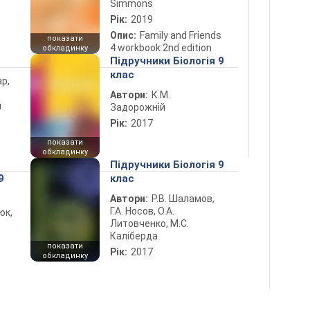
Simmons
Рік:
2019
Опис:
Family and Friends
показати
4 workbook 2nd edition
обкладинку
Підручники Біологія 9
клас
ар,
Автори:
К.М.
й
Задорожній
Рік:
2017
показати
обкладинку
Підручники Біологія 9
9
клас
Автори:
Р.В. Шаламов,
Г.А. Носов, О.А.
юк,
Литовченко, М.С.
Каліберда
показати
Рік:
2017
обкладинку