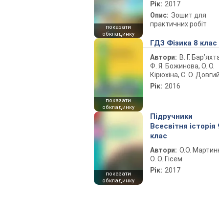
Рік:
2017
Опис:
Зошит для
практичних робіт
показати
обкладинку
ГДЗ Фізика 8 клас
Автори:
В. Г. Бар’яхт
Ф. Я. Божинова, О. О.
Кірюхіна, С. О. Довги
Рік:
2016
показати
обкладинку
Підручники
Всесвітня історія 
клас
Автори:
О.О. Мартин
О. О. Гісем
Рік:
2017
показати
обкладинку