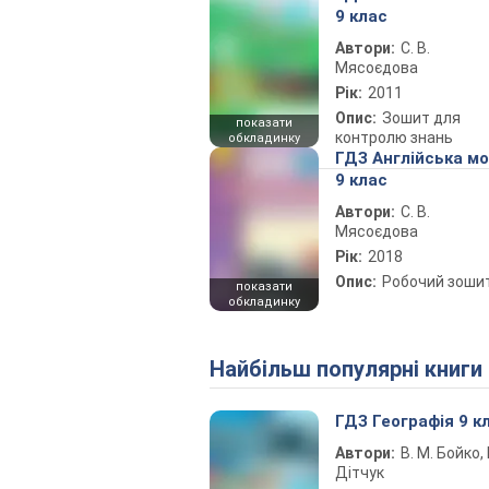
9 клас
Автори:
С. В.
Мясоєдова
Рік:
2011
Опис:
Зошит для
показати
контролю знань
обкладинку
ГДЗ Англійська м
9 клас
Автори:
С. В.
Мясоєдова
Рік:
2018
Опис:
Робочий зоши
показати
обкладинку
Найбільш популярні книги
ГДЗ Географія 9 к
Автори:
В. М. Бойко, І
Дітчук